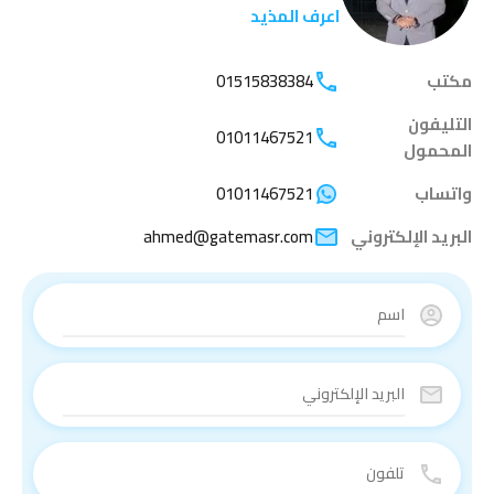
اعرف المذيد
مكتب
01515838384
التليفون
01011467521
المحمول
واتساب
01011467521
البريد الإلكتروني
ahmed@gatemasr.com