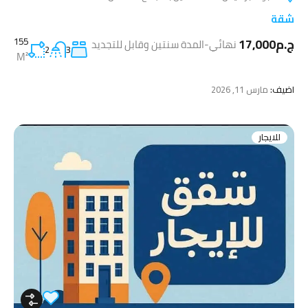
شقة
ج.م17,000
155
نهائي-المدة سنتين وقابل للتجديد
2
3
M²
اضيف:
مارس 11, 2026
للايجار