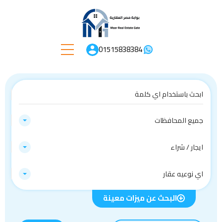
01515838384
جميع المحافظات
ايجار / شراء
اي نوعيه عقار
البحث عن ميزات معينة