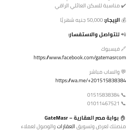
✔️ مناسبة للسكن العائلي الراقي
💰
الإيجار:
50,000 جنيه شهريًا
📲
للتواصل والاستفسار:
🔗 فيسبوك
https://www.facebook.com/gatemasrcom
💬 واتساب مباشر
https://wa.me/+201515838384
📞 01515838384
📞 01011467521
🏠
بوابة مصر العقارية –
GateMasr
منصتك لعرض وتسويق
العقارات
والوصول لعملاء