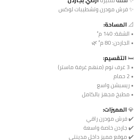
✨
شقة
مميزة
أرضي بجاردن
✨ فرش مودرن وتشطيبات لوكس
📐
المساحة:
• الشقة: 140 م²
• الجاردن: 80 م² 🌿
🛏️
التقسيم:
• 3 غرف نوم (منهم غرفة ماستر)
• 2 حمام
• ريسبشن واسع
• مطبخ مجهز بالكامل
💎
المميزات:
✔️ فرش مودرن راقي
✔️ جاردن خاصة واسعة
✔️ موقع مميز داخل مدينتي