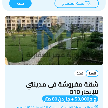
البحث المتقدم
بحث
للايجار
شقة
شقة مفروشة في مدينتي
للإيجار B10
ج.م50,000 + جاردن 80 متر
مدينتي, مدينة القاهرة الجديدة, القاهرة, 19511, مصر