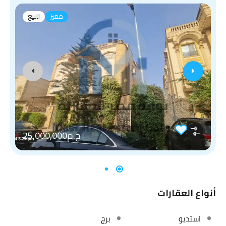
مميز
للبيع
ج.م25,000,000
أنواع العقارات
استديو
برج