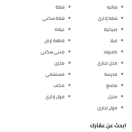
شاليه
شقة
شقة إداري
شقة سكني
صيدلية
عيادة
فيلا
قطعة ارض
كمبوند
مبني سكني
محل تجاري
مخزن
مدرسة
مستشفي
مصنع
مكتب
منزل
مول إداري
مول تجاري
ابحث عن عقارك