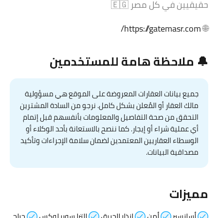
حقيقيين في كل مصر 🇪🇬
https://gatemasr.com/
🌐
🔔 ملاحظة هامة للمستخدمين
جميع بيانات العقارات المعروضة على الموقع هي مسؤولية
مالك العقار أو المُعلن بشكل كامل. نرجو من السادة المشترين
التحقق من صحة التفاصيل والمعلومات بأنفسهم قبل إتمام
أي عملية شراء أو إيجار. كما ننصح بالاستعانة بأحد الوكلاء أو
الوسطاء العقاريين المعتمدين لضمان سلامة الإجراءات وتأكيد
مصداقية البيانات.
مميزات
أسانسير
أمن
إنذار الحريق
الترا سوبر لوكس
جراج