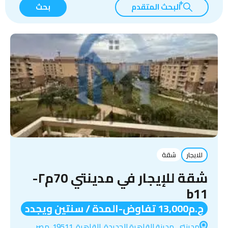
البحث المتقدم
بحث
للايجار
شقة
شقة للإيجار في مدينتي 70م٢-
b11
ج.م13,000 تفاوض-المدة / سنتين ويجدد
مدينتي, مدينة القاهرة الجديدة, القاهرة, 19511, مصر