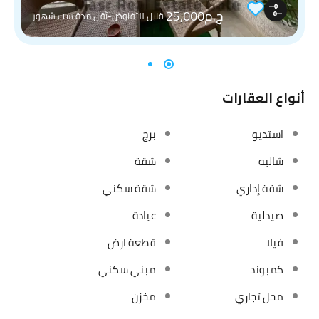
ج.م25,000
قابل للتفاوض-أقل مدة ست شهور
أنواع العقارات
استديو
برج
شاليه
شقة
شقة إداري
شقة سكني
صيدلية
عيادة
فيلا
قطعة ارض
كمبوند
مبني سكني
محل تجاري
مخزن