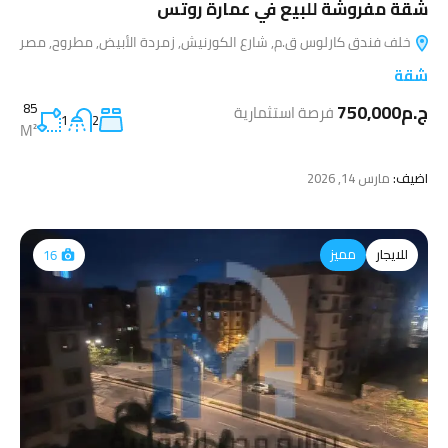
شقة مفروشة للبيع في عمارة روتس
خلف فندق كارلوس ق.م, شارع الكورنيش, زمردة الأبيض, مطروح, مصر
شقة
ج.م750,000
85
فرصة استثمارية
1
2
M²
اضيف:
مارس 14, 2026
للايجار
مميز
16