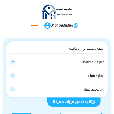
01515838384
جميع المحافظات
ايجار / شراء
اي نوعيه عقار
البحث عن ميزات معينة