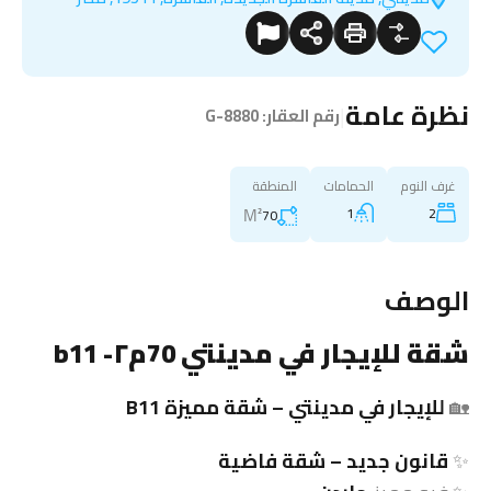
نظرة عامة
|
رقم العقار:
G-8880
غرف النوم
الحمامات
المنطقة
M²
1
2
70
الوصف
شقة
للإيجار في مدينتي 70م٢- b11
🏡
للإيجار في مدينتي –
شقة
مميزة B11
✨
قانون جديد –
شقة
فاضية