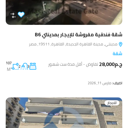
شقة فندقية مفروشة للإيجار بمدينتي B6
مدينتي, مدينة القاهرة الجديدة, القاهرة, 19511, مصر
شقة
ج.م28,000
107
تفاوض - أقل مدة ست شهور
2
3
M²
اضيف:
مارس 11, 2026
للايجار