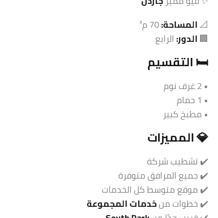
✨ فيو مميز
جاردن
📐
المساحة:
70 م²
🏢
الدور:
الرابع
🛏️ التقسيم
• 2 غرف نوم
• 1 حمام
• مطبخ كبير
💎 المميزات
✔️ تشطيب شركة
✔️ جميع المرافق متوفرة
✔️ موقع متوسط كل الخدمات
✔️ خطوات من
خدمات المجموعة
✔️ قريب جدًا من
South Park