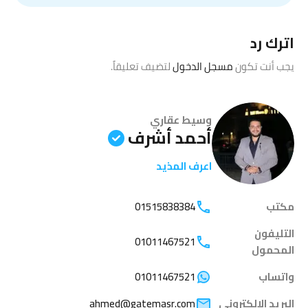
اترك رد
يجب أنت تكون
مسجل الدخول
لتضيف تعليقاً.
وسيط عقاري
أحمد أشرف
اعرف المذيد
مكتب
01515838384
التليفون
01011467521
المحمول
واتساب
01011467521
البريد الإلكتروني
ahmed@gatemasr.com