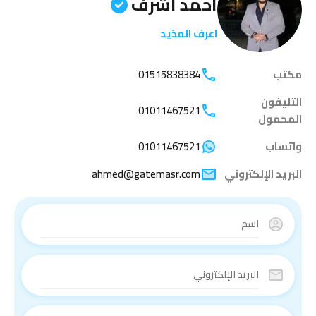
أحمد أشرف
اعرف المذيد
مكتب
01515838384
التليفون
01011467521
المحمول
واتساب
01011467521
البريد الإلكتروني
ahmed@gatemasr.com