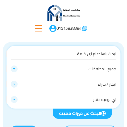
01515838384
جميع المحافظات
ايجار / شراء
اي نوعيه عقار
البحث عن ميزات معينة