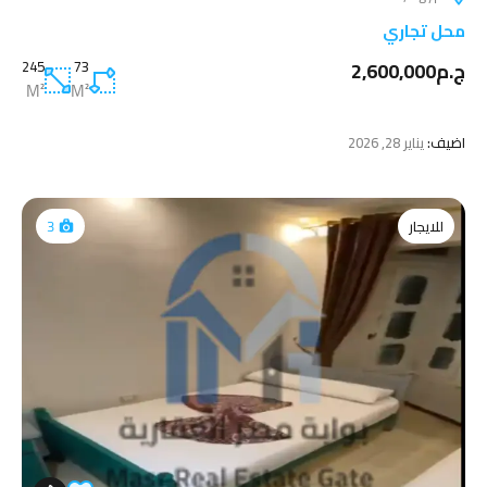
محل تجاري
ج.م2,600,000
73
245
M²
M²
اضيف:
يناير 28, 2026
للايجار
3