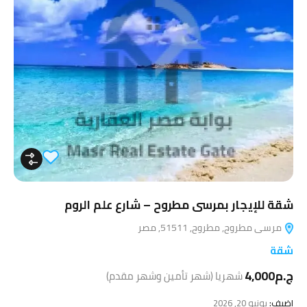
شقة للإيجار بمرسى مطروح – شارع علم الروم
مرسى مطروح, مطروح, 51511, مصر
شقة
ج.م4,000
شهريا (شهر تأمين وشهر مقدم)
اضيف:
يونيو 20, 2026