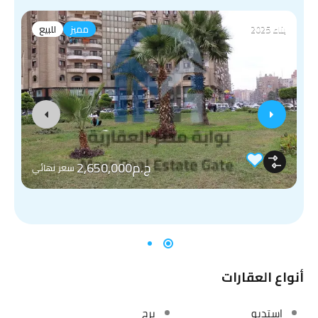
بناء 2025
مميز
للبيع
ج.م2,650,000
سعر نهائي
أنواع العقارات
استديو
برج