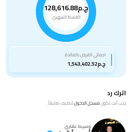
ج.م128,616.88
القسط الشهري
اجمالي القرض بالفائدة
ج.م1,543,402.52
اترك رد
يجب أنت تكون
مسجل الدخول
لتضيف تعليقاً.
وسيط عقاري