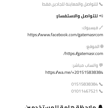
📞 للتواصل والمعاينة للجادين فقط
📲
للتواصل والاستفسار:
🔗 فيسبوك:
https://www.facebook.com/gatemasrcom
🌐 الموقع:
https://gatemasr.com/
💬 واتساب مباشر:
https://wa.me/+201515838384
📞 01515838384
📞 01011467521
🔔 ملاحظة هامة للمستخدمين