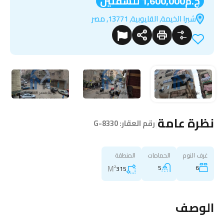
ج.م1,600,000 للشقتين
شبرا الخيمة, القليوبية, 13771, مصر
نظرة عامة
|
رقم العقار:
G-8330
غرف النوم
الحمامات
المنطقة
M²
5
6
315
الوصف