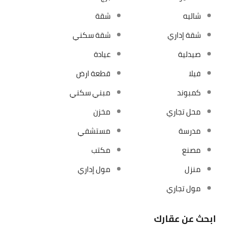
شاليه
شقة
شقة إداري
شقة سكني
صيدلية
عيادة
فيلا
قطعة ارض
كمبوند
مبني سكني
محل تجاري
مخزن
مدرسة
مستشفي
مصنع
مكتب
منزل
مول إداري
مول تجاري
ابحث عن عقارك