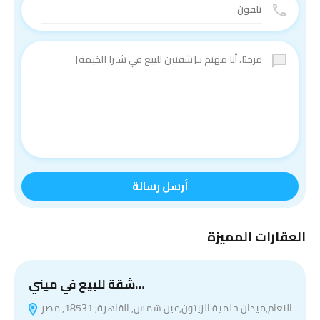
أرسل رسالة
العقارات المميزة
شقة للبيع في ميني…
النعام,ميدان حلمية الزيتون,عين شمس, القاهرة, 18531, مصر