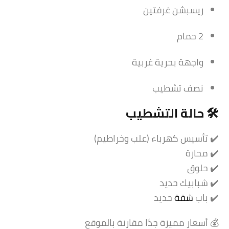
ريسبشن غرفتين
2 حمام
واجهة بحرية غربية
نصف تشطيب
🛠️ حالة التشطيب
✔️ تأسيس كهرباء (علب وخراطيم)
✔️ محارة
✔️ حلوق
✔️ شبابيك حديد
✔️ باب
شقة
حديد
💰 أسعار مميزة جدًا مقارنة بالموقع