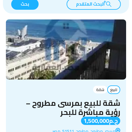
البحث المتقدم
بحث
للبيع
شقة
شقة للبيع بمرسى مطروح –
رؤية مباشرة للبحر
ج.م1,500,000
مرسى مطروح, مطروح, 51511, مصر