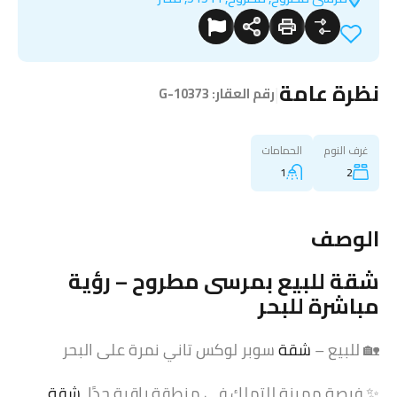
نظرة عامة
|
رقم العقار:
G-10373
غرف النوم
الحمامات
1
2
الوصف
شقة
للبيع بمرسى مطروح – رؤية
مباشرة للبحر
🏡 للبيع –
شقة
سوبر لوكس تاني نمرة على البحر
✨ فرصة مميزة للتملك في منطقة راقية جدًا،
شقة