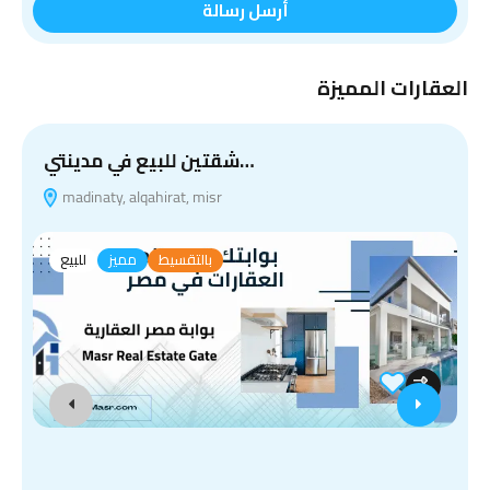
أرسل رسالة
العقارات المميزة
شقتين للبيع في مدينتي…
madinaty, alqahirat, misr
ظ
بالتقسيط
مميز
للبيع