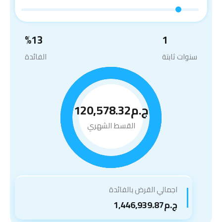
%
13
1
سنوات ثابتة
الفائدة
ج.م120,578.32
القسط الشهري
اجمالي القرض بالفائدة
ج.م1,446,939.87