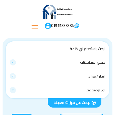
01515838384
جميع المحافظات
ايجار / شراء
اي نوعيه عقار
البحث عن ميزات معينة