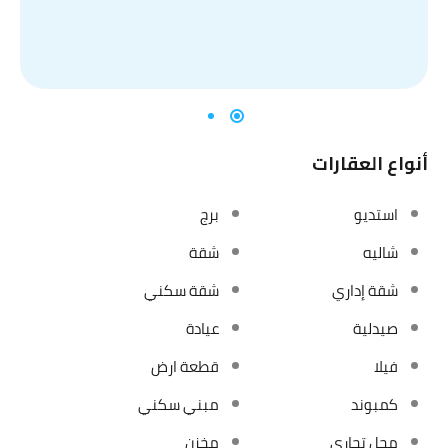
أنواع العقارات
استديو
برج
شاليه
شقة
شقة إداري
شقة سكني
صيدلية
عيادة
فيلا
قطعة ارض
كمبوند
مبني سكني
محل تجاري
مخزن