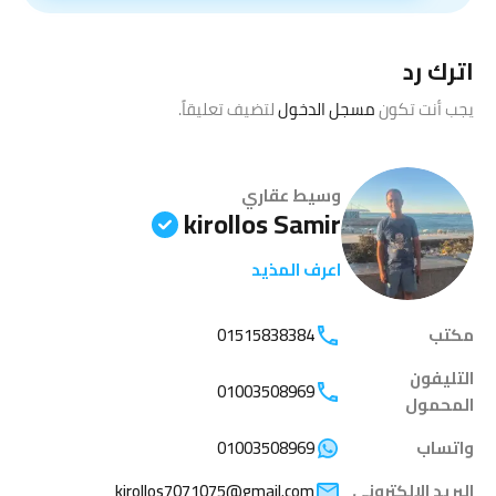
اترك رد
يجب أنت تكون
مسجل الدخول
لتضيف تعليقاً.
وسيط عقاري
kirollos Samir
اعرف المذيد
مكتب
01515838384
التليفون
01003508969
المحمول
واتساب
01003508969
البريد الإلكتروني
kirollos7071075@gmail.com