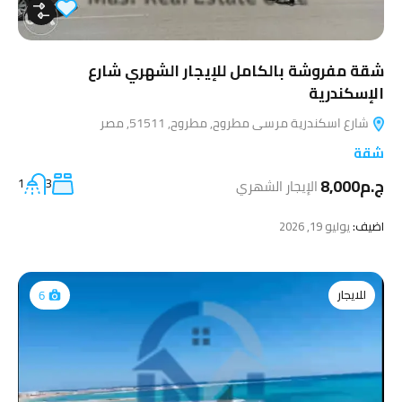
شقة مفروشة بالكامل للإيجار الشهري شارع
الإسكندرية
شارع اسكندرية مرسى مطروح, مطروح, 51511, مصر
شقة
ج.م8,000
الإيجار الشهري
3
1
اضيف:
يوليو 19, 2026
للايجار
6