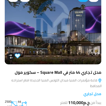
محل تجاري 44 متر في Square Mall – سكوير مول
قاعة مؤتمرات المنيا ميدان اللوتس المنيا الجديدة امام استراحه
المحافظ
محل تجاري
ج.م110,000
44
2500
يبدأ من
للمتر