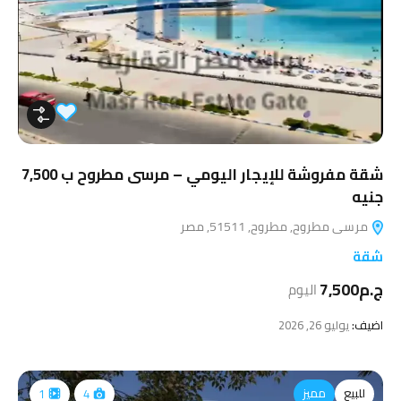
شقة مفروشة للإيجار اليومي – مرسى مطروح ب 7,500
جنيه
مرسى مطروح, مطروح, 51511, مصر
شقة
ج.م7,500
اليوم
اضيف:
يوليو 26, 2026
للبيع
مميز
1
4