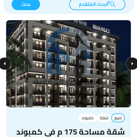
البحث المتقدم
بحث
للبيع
شقة
كمبوند
شقة مساحة 175 م في كمبوند