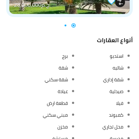
ج.م28,000,000
سعر المحليين
أنواع العقارات
استديو
برج
شاليه
شقة
شقة إداري
شقة سكني
صيدلية
عيادة
فيلا
قطعة ارض
كمبوند
مبني سكني
محل تجاري
مخزن
مدرسة
مستشفي