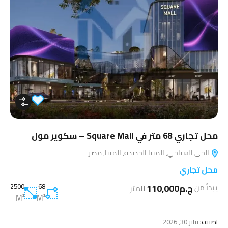
محل تجاري 68 متر في Square Mall – سكوير مول
الحى السياحي, المنيا الجديدة, المنيا, مصر
محل تجاري
ج.م110,000
68
2500
يبدأ من
للمتر
M²
M²
اضيف:
يناير 30, 2026