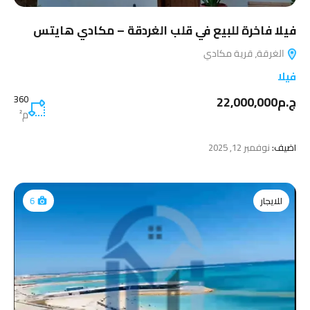
فيلا فاخرة للبيع في قلب الغردقة – مكادي هايتس
الغرقة، قرية مكادي
فيلا
ج.م22,000,000
360
م²
اضيف:
نوفمبر 12, 2025
للايجار
6