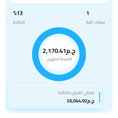
%
13
1
سنوات ثابتة
الفائدة
ج.م2,170.41
القسط الشهري
اجمالي القرض بالفائدة
ج.م26,044.92