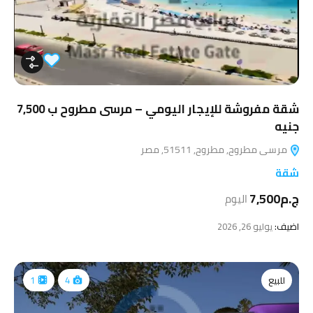
شقة مفروشة للإيجار اليومي – مرسى مطروح ب 7,500
جنيه
مرسى مطروح, مطروح, 51511, مصر
شقة
ج.م7,500
اليوم
اضيف:
يوليو 26, 2026
للبيع
1
4