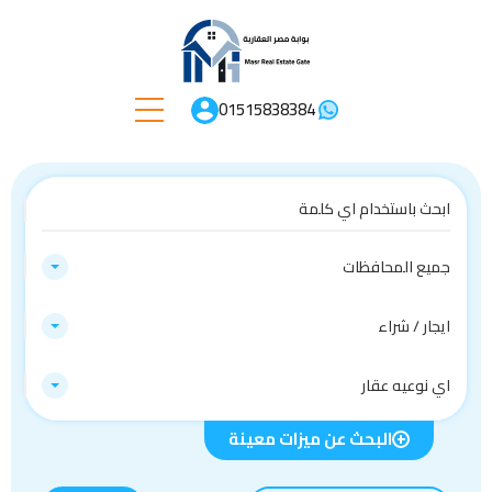
01515838384
جميع المحافظات
ايجار / شراء
اي نوعيه عقار
البحث عن ميزات معينة