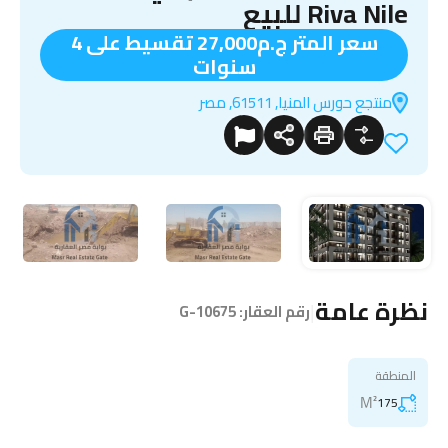
Riva Nile للبيع
سعر المتر ج.م27,000 تقسيط على 4
سنوات
منتجع حورس المنيا, 61511, مصر
نظرة عامة
|
رقم العقار:
G-10675
المنطقة
M²
175