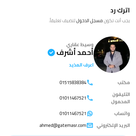
اترك رد
يجب أنت تكون
مسجل الدخول
لتضيف تعليقاً.
وسيط عقاري
أحمد أشرف
اعرف المذيد
مكتب
01515838384
التليفون
01011467521
المحمول
واتساب
01011467521
البريد الإلكتروني
ahmed@gatemasr.com