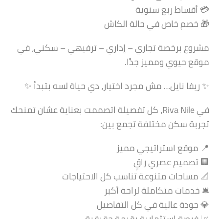
💳 أقساط ربع سنوية
🎁 خصم خاص في حالة الكاش
مشروع برخصة تجاري – إداري – ترفيهي – سكني، في
موقع حيوي ومميز جدًا.
✨ ريفا نايل… مش مجرد اختيار، دي حياة لسه بتبدأ ✨
في Riva Nile، كل تفصيلة اتصممت بعناية عشان تمنحك
تجربة سكن مختلفة تجمع بين:
📍 موقع استراتيجي مميز
🏢 تصميم عصري راقٍ
📐 مساحات متنوعة تناسب كل الاحتياجات
🛎️ خدمات متكاملة لراحة أكبر
💎 جودة عالية في كل التفاصيل
📈 فرصة استثمارية بقيمة حقيقية