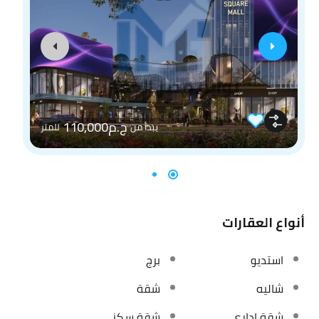
ج.م110,000
يبدأ من
للمتر
أنواع العقارات
استديو
برج
شاليه
شقة
شقة إداري
شقة سكني