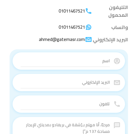
التليفون
01011467521
المحمول
واتساب
01011467521
البريد الإلكتروني
ahmed@gatemasr.com