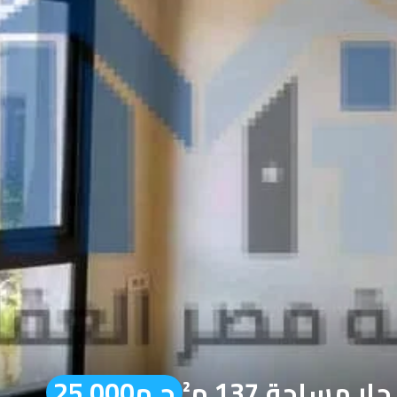
مساحة 137 م²
ج.م25,000