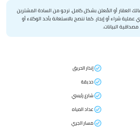
ك العقار أو المُعلن بشكل كامل. نرجو من السادة المشترين
لية شراء أو إيجار. كما ننصح بالاستعانة بأحد الوكلاء أو
مصداقية البيانات.
إنذار الحريق
حديقة
شارع رئيسي
عداد المياه
مسار الجري