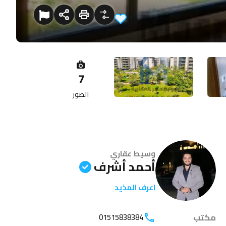
7
الصور
وسيط عقاري
أحمد أشرف
اعرف المذيد
مكتب
01515838384