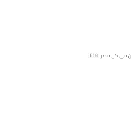
ج.م13,000
المدة سنتين ويجدد العقد
ي كل مصر 🇪🇬