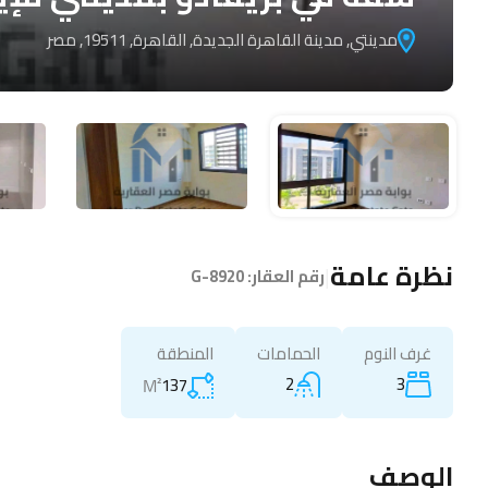
مدينتي, مدينة القاهرة الجديدة, القاهرة, 19511, مصر
نظرة عامة
|
رقم العقار:
G-8920
غرف النوم
الحمامات
المنطقة
2
3
M²
137
الوصف