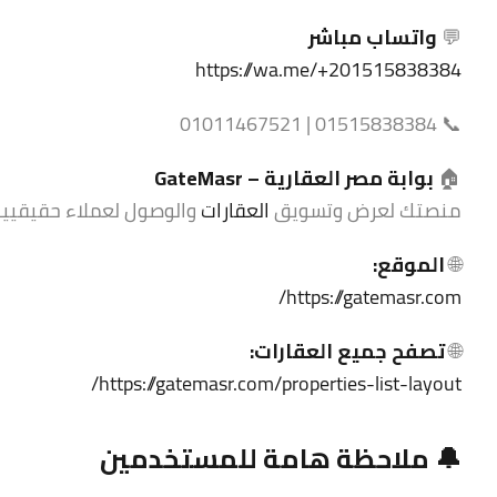
💬
واتساب مباشر
https://wa.me/+201515838384
📞 01515838384 | 01011467521
🏠
بوابة مصر العقارية –
GateMasr
منصتك لعرض وتسويق
العقارات
والوصول لعملاء حقيقيين ف
🌐
الموقع:
https://gatemasr.com/
🌐
تصفح جميع العقارات:
https://gatemasr.com/properties-list-layout/
🔔 ملاحظة هامة للمستخدمين