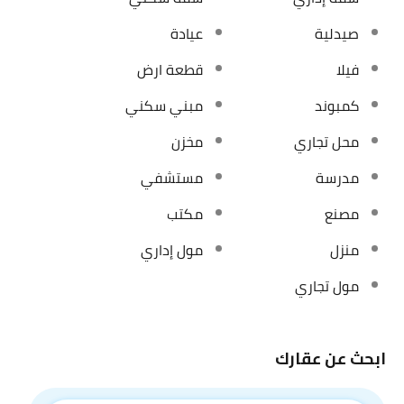
صيدلية
عيادة
فيلا
قطعة ارض
كمبوند
مبني سكني
محل تجاري
مخزن
مدرسة
مستشفي
مصنع
مكتب
منزل
مول إداري
مول تجاري
ابحث عن عقارك