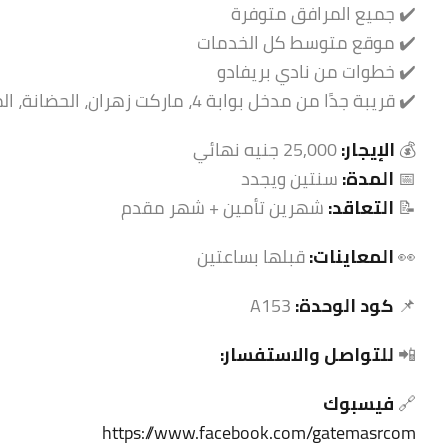
✔️ جميع المرافق متوفرة
✔️ موقع متوسط كل الخدمات
✔️ خطوات من نادي بريفادو
✔️ قريبة جدًا من مدخل بوابة 4، ماركت زهران، الحضانة، المسجد وباقي الخدمات
💰
الإيجار:
25,000 جنيه نهائي
📅
المدة:
سنتين ويجدد
📝
التعاقد:
شهرين تأمين + شهر مقدم
👀
المعاينات:
قبلها بساعتين
📌
كود الوحدة:
A153
📲
للتواصل والاستفسار:
🔗
فيسبوك
https://www.facebook.com/gatemasrcom