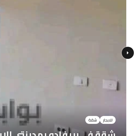
للايجار
شقة
شقة في بريفادو بمدينتي للإيجار 