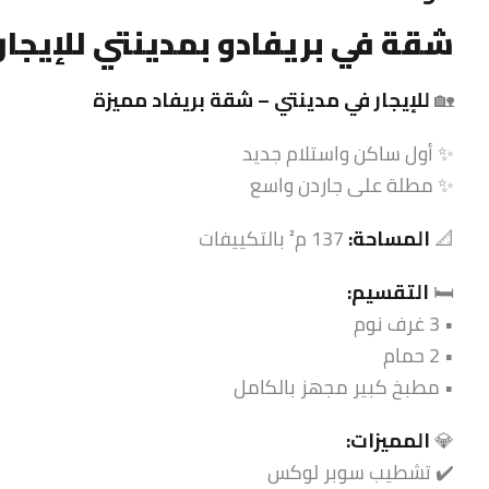
شقة
في بريفادو بمدينتي للإيجار مسا
🏡
للإيجار في مدينتي –
شقة
بريفاد مميزة
✨ أول ساكن واستلام جديد
✨ مطلة على جاردن واسع
📐
المساحة:
137 م² بالتكييفات
🛏️
التقسيم:
• 3 غرف نوم
• 2 حمام
• مطبخ كبير مجهز بالكامل
💎
المميزات:
✔️ تشطيب سوبر لوكس