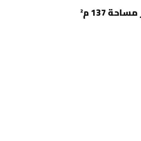
حة 137 م²