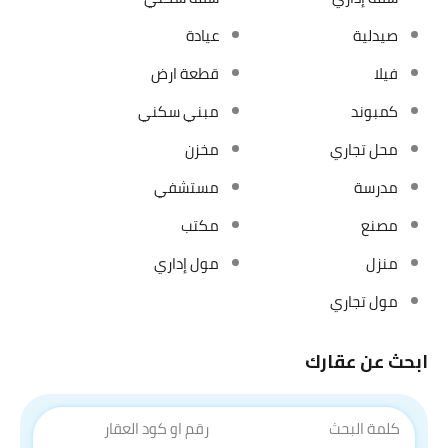
صيدلية
عيادة
فيلا
قطعة ارض
كمبوند
مبني سكني
محل تجاري
مخزن
مدرسة
مستشفي
مصنع
مكتب
منزل
مول إداري
مول تجاري
ابحث عن عقارك
كلمة البحث
رقم او كود العقار