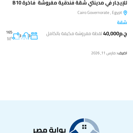
للإيجار في مدينتي شقة فندقية مفروشة فاخرة B10
Cairo Governorate , Egypt
شقة
ج.م40,000
165
لقطة مفروشة مكيفة بالكامل
3
3
M²
اضيف:
مارس 11, 2026