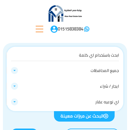
01515838384
جميع المحافظات
ايجار / شراء
اي نوعيه عقار
البحث عن ميزات معينة