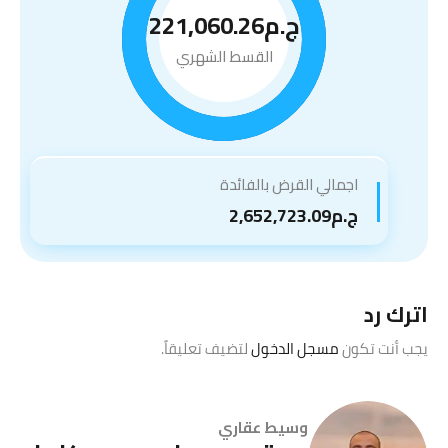
ج.م221,060.26
القسط الشهري
اجمالي القرض بالفائدة
ج.م2,652,723.09
اترك رد
يجب أنت تكون
مسجل الدخول
لتضيف تعليقاً.
وسيط عقاري