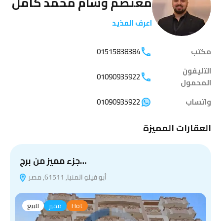
معتصم وسام محمد كامل
اعرف المذيد
مكتب
01515838384
التليفون
01090935922
المحمول
واتساب
01090935922
العقارات المميزة
جزء مميز من برج…
أبو فيلو المنيا, 61511, مصر
Hot
مميز
للبيع