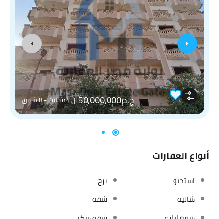
ج.م50,000,000
ال 4 محلات + 8 شقق
أنواع العقارات
استديو
برج
شاليه
شقة
شقة إداري
شقة سكني