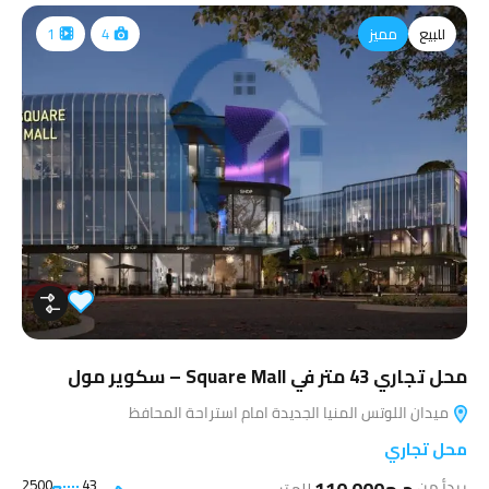
للبيع
مميز
1
4
محل تجاري 43 متر في Square Mall – سكوير مول
ميدان اللوتس المنيا الجديدة امام استراحة المحافظ
محل تجاري
2500
43
يبدأ من