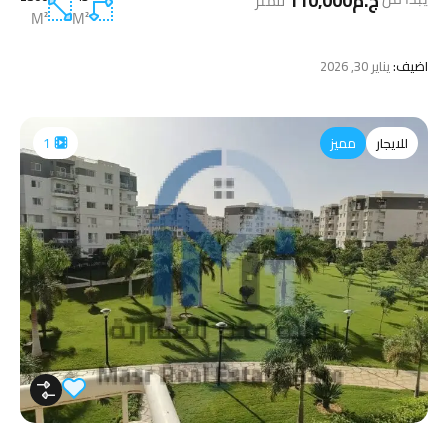
ج.م110,000
للمتر
M²
M²
اضيف:
يناير 30, 2026
للايجار
مميز
1