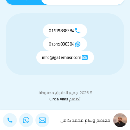
01515838384
01515838384
info@gatemasr.com
© 2026. جميع الحقوق محفوظة.
تصميم
Circle Aims
معتصم وسام محمد كامل