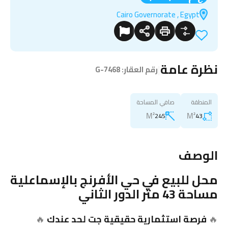
Cairo Governorate , Egypt
نظرة عامة
|
رقم العقار:
G-7468
المنطقة
صافي المساحة
M²
M²
245
43
الوصف
محل للبيع في حي الأفرنج بالإسماعلية
مساحة 43 متر الدور الثاني
🔥
فرصة استثمارية حقيقية جت لحد عندك
🔥