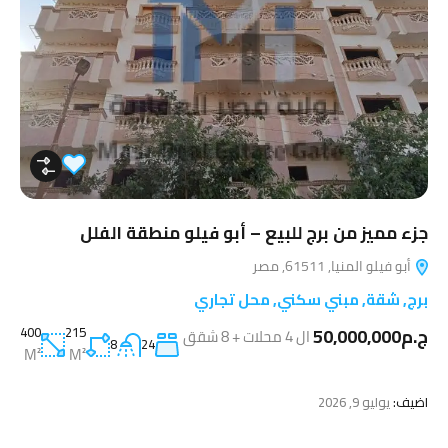
جزء مميز من برج للبيع – أبو فيلو منطقة الفلل
أبو فيلو المنيا, 61511, مصر
برج
,
شقة
,
مبني سكني
,
محل تجاري
ج.م50,000,000
215
400
ال 4 محلات + 8 شقق
8
24
M²
M²
اضيف:
يوليو 9, 2026