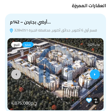
العقارات المميزة
و
أرضي بجاردن – 142م…
قسم أول 6 أكتوبر، حدائق أكتوبر، محافظة الجيزة 3284051
بناء 2025
مميز
للبيع
ج.م4,075,000