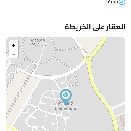
مكيفة
العقار على الخريطة
+
−