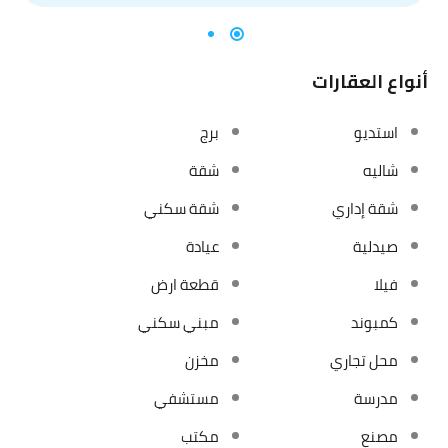
أنواع العقارات
استديو
برج
شاليه
شقة
شقة إداري
شقة سكني
صيدلية
عيادة
فيلا
قطعة ارض
كمبوند
مبني سكني
محل تجاري
مخزن
مدرسة
مستشفي
مصنع
مكتب