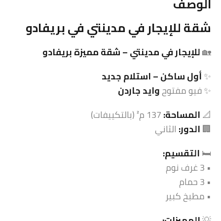
الوصف
شقة للإيجار في مدينتي في بريفادو
🏡
للإيجار في مدينتي – شقة مميزة بريفادو
✨
أول ساكن – استلام جديد
✨ فيو مفتوح
وايد جاردن
📐
المساحة:
137 م² (بالتكييفات)
🏢
الدور:
الثاني
🛏️
التقسيم:
• 3 غرف نوم
• 3 حمام
• مطبخ كبير
💡
المميزات: