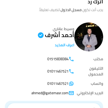
اترك رد
يجب أنت تكون
مسجل الدخول
لتضيف تعليقاً.
وسيط عقاري
أحمد أشرف
اعرف المذيد
مكتب
01515838384
التليفون
01011467521
المحمول
واتساب
01011467521
البريد الإلكتروني
ahmed@gatemasr.com