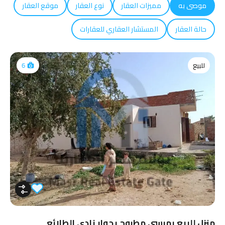
موصى به
مميزات العقار
نوع العقار
موقع العقار
حالة العقار
المستشار العقاري للعقارات
للبيع
6
منزل للبيع بمرسي مطروح بجوار نادي الطلائع