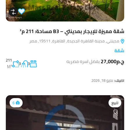
شقة مميزة للإيجار بمدينتي – B3 مساحة: 211 م²
مدينتي, مدينة القاهرة الجديدة, القاهرة, 19511, مصر
شقة
ج.م27,000
211
يفضل اسره مصريه
3
3
M²
اضيف:
مايو 18, 2026
للبيع
6