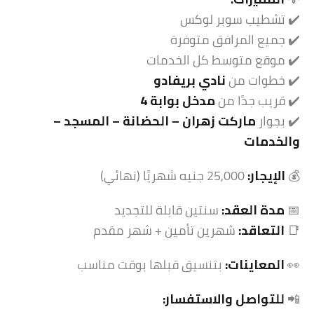
✔️ تشطيب سوبر لوكس
✔️ جميع المرافق متوفرة
✔️ موقع متوسط كل الخدمات
✔️ خطوات من
نادي بريفادو
✔️ قريب جدًا من
مدخل بوابة 4
✔️ بجوار
ماركت زهران – الحضانة – المسجد –
والخدمات
💰
الإيجار:
25,000 جنيه شهريًا (نهائي)
📅
مدة العقد:
سنتين قابلة للتجديد
📑
التعاقد:
شهرين تأمين + شهر مقدم
👀
المعاينات:
بتنسيق قبلها بوقت مناسب
📲
للتواصل والاستفسار: