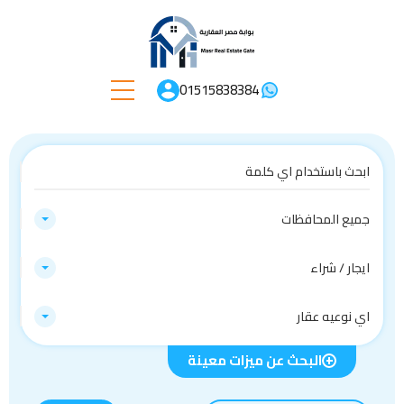
01515838384
جميع المحافظات
ايجار / شراء
اي نوعيه عقار
البحث عن ميزات معينة