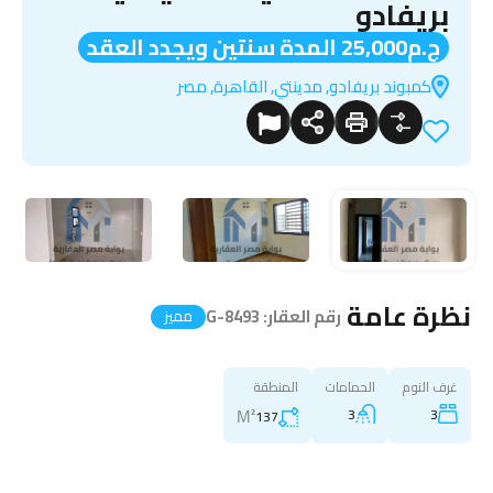
بريفادو
ج.م25,000 المدة سنتين ويجدد العقد
كمبوند بريفادو, مدينتي, القاهرة, مصر
نظرة عامة
|
رقم العقار:
G-8493
مميز
غرف النوم
الحمامات
المنطقة
M²
3
3
137