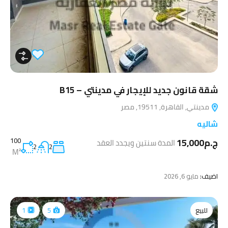
شقة قانون جديد للإيجار في مدينتي – B15
مدينتي, القاهرة, 19511, مصر
شاليه
ج.م15,000
100
المدة سنتين ويجدد العقد
2
2
M²
اضيف:
مايو 6, 2026
للبيع
1
5