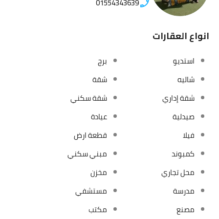
01554343639
انواع العقارات
استديو
برج
شاليه
شقة
شقة إداري
شقة سكني
صيدلية
عيادة
فيلا
قطعة ارض
كمبوند
مبني سكني
محل تجاري
مخزن
مدرسة
مستشفي
مصنع
مكتب