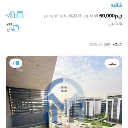
شاليه
ج.م60,000
المطلوب: 60,000 جنيه للموسم
3
2
بالكامل
500
M²
اضيف:
يونيو 23, 2026
للايجار
1