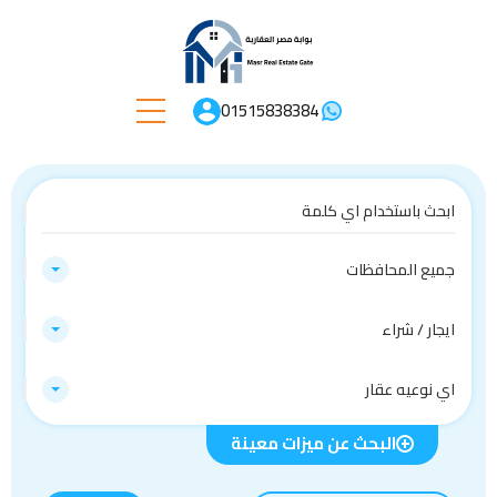
01515838384
جميع المحافظات
ايجار / شراء
اي نوعيه عقار
البحث عن ميزات معينة