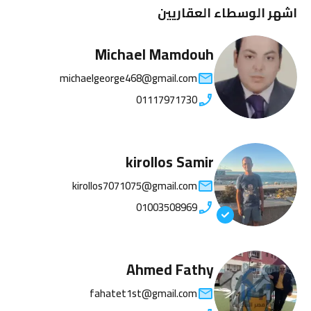
اشهر الوسطاء العقاريين
Michael Mamdouh
michaelgeorge468@gmail.com
01117971730
kirollos Samir
kirollos7071075@gmail.com
01003508969
Ahmed Fathy
fahatet1st@gmail.com