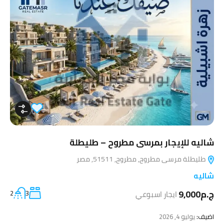
شاليه للإيجار بمرسى مطروح – طليطلة
طليطلة مرسى مطروح, مطروح, 51511, مصر
شاليه
ج.م9,000
ايجار اسبوعي
3
2
اضيف:
يوليو 4, 2026