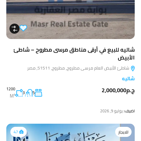
شاليه للبيع في أرقى مناطق مرسى مطروح – شاطئ
الأبيض
شاطئ الأبيض العام مرسى مطروح, مطروح, 51511, مصر
شاليه
ج.م2,000,000
1200
3
5
M²
اضيف:
يوليو 9, 2026
للايجار
47