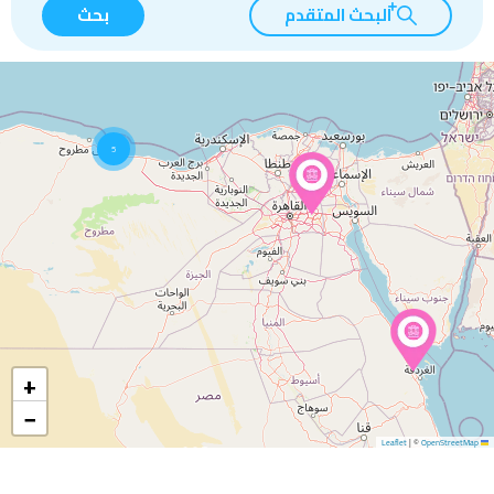
البحث المتقدم
بحث
5
+
−
|
©
OpenStreetMap
Leaflet