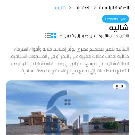
الصفحة الرئيسية
العقارات
شاليه
Property Type
شاليه
الترتيب حسب:
التاريخ - من جديد إلى قديم
الشاليه يتميز بتصميم عصري يوفّر إطلالات خلابة وأجواء استرخاء
مثالية لقضاء عطلات مميزة على البحر أو في المنتجعات السياحية.
امتلاك شاليه في موقع استراتيجي يمنحك استثمارًا ناجحًا وفرصة
للتمتع بنمط حياة راقٍ يجمع بين الرفاهية والطبيعة الساحرة.
للبيع