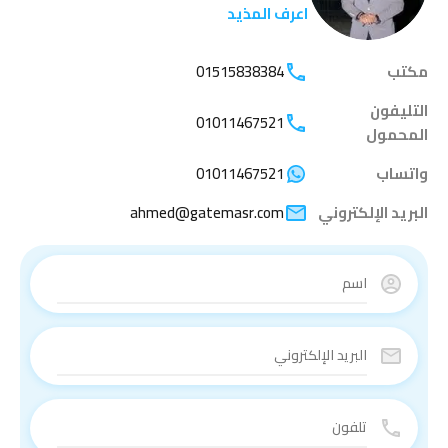
اعرف المذيد
مكتب
01515838384
التليفون
01011467521
المحمول
واتساب
01011467521
البريد الإلكتروني
ahmed@gatemasr.com