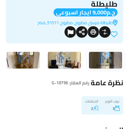
طليطلة
ج.م9,000 ايجار اسبوعي
طليطلة مرسى مطروح, مطروح, 51511, مصر
نظرة عامة
|
رقم العقار:
G-10796
غرف النوم
الحمامات
2
3