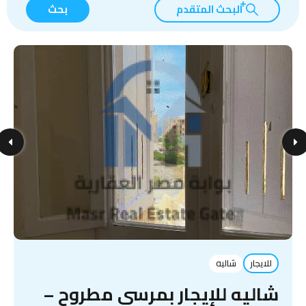
البحث المتقدم
بحث
للايجار
شاليه
شاليه للإيجار بمرسى مطروح –