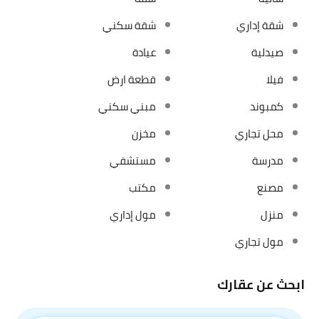
شقة إداري
شقة سكني
صيدلية
عيادة
فيلا
قطعة ارض
كمبوند
مبني سكني
محل تجاري
مخزن
مدرسة
مستشفي
مصنع
مكتب
منزل
مول إداري
مول تجاري
ابحث عن عقارك