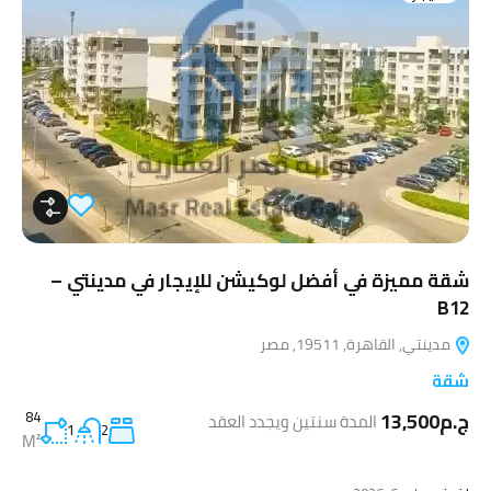
شقة مميزة في أفضل لوكيشن للإيجار في مدينتي –
B12
مدينتي, القاهرة, 19511, مصر
شقة
ج.م13,500
84
المدة سنتين ويجدد العقد
1
2
M²