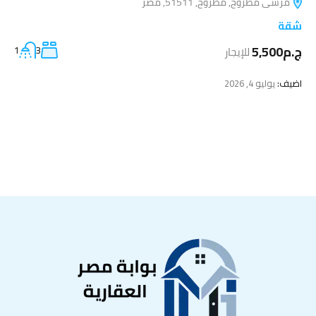
مرسى مطروح, مطروح, 51511, مصر
شقة
ج.م5,500
للإيجار
3
1
اضيف:
يوليو 4, 2026