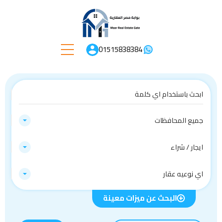
01515838384
جميع المحافظات
ايجار / شراء
اي نوعيه عقار
البحث عن ميزات معينة