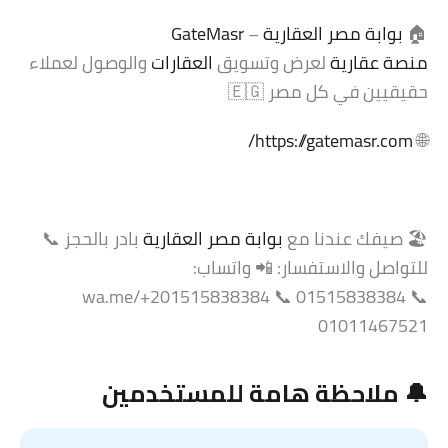
🏠
بوابة مصر العقارية
–
GateMasr
منصة عقارية
لعرض وتسويق
العقارات
والوصول لعملاء
حقيقيين في كل مصر 🇪🇬
https://gatemasr.com/
🌐
🏖️ صيفك عندنا مع
بوابة مصر العقارية
بادر بالحجز 📞
للتواصل والاستفسار: 📲 واتساب:
wa.me/+201515838384 📞 01515838384 📞
01011467521
🔔 ملاحظة هامة للمستخدمين