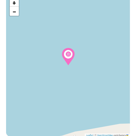
+
−
|
©
OpenStreetMap
contributors
Leaflet