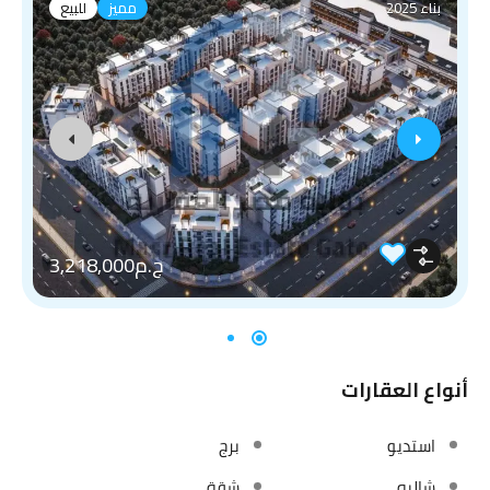
بناء 2025
مميز
للبيع
ج.م3,218,000
أنواع العقارات
استديو
برج
شاليه
شقة