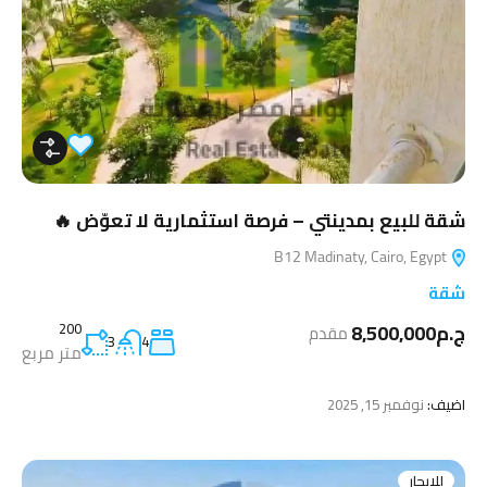
شقة للبيع بمدينتي – فرصة استثمارية لا تعوّض 🔥
B12 Madinaty, Cairo, Egypt
شقة
ج.م8,500,000
200
مقدم
3
4
متر مربع
اضيف:
نوفمبر 15, 2025
للايجار