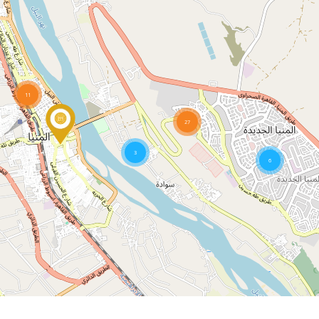
11
27
3
6