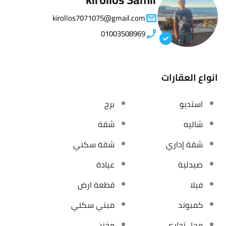
kirollos7071075@gmail.com
01003508969
انواع العقارات
استديو
برج
شاليه
شقة
شقة إداري
شقة سكني
صيدلية
عيادة
فيلا
قطعة ارض
كمبوند
مبني سكني
محل تجاري
مخزن