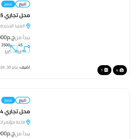
للبيع
مميز
محل تجاري 45 متر في Square Mall – سكوير مول
المنيا الجديدة
ج.م110,000
يبدأ من
2500
45
M²
M²
اضيف:
يناير 30, 2026
1
4
للبيع
مميز
محل تجاري 44 متر في Square Mall – سكوير مول
قاعة مؤتمرات ا
ج.م110,000
يبدأ من