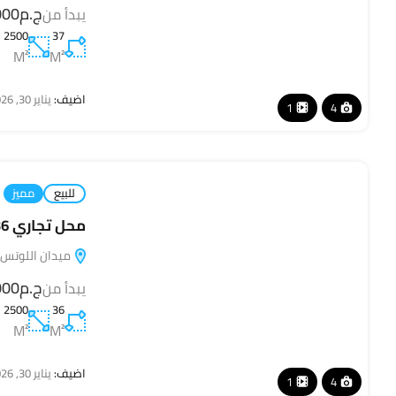
ج.م110,000
يبدأ من
2500
37
M²
M²
اضيف:
يناير 30, 2026
1
4
للبيع
مميز
محل تجاري 36 متر في Square Mall – سكوير مول
ميدان اللوتس ا
ج.م110,000
يبدأ من
2500
36
M²
M²
اضيف:
يناير 30, 2026
1
4