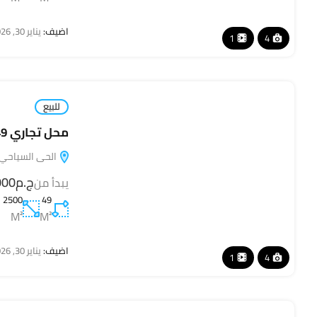
اضيف:
يناير 30, 2026
1
4
للبيع
محل تجاري 49 متر في Square Mall – سكوير مول
الحى السياحي, ا
ج.م110,000
يبدأ من
2500
49
M²
M²
اضيف:
يناير 30, 2026
1
4