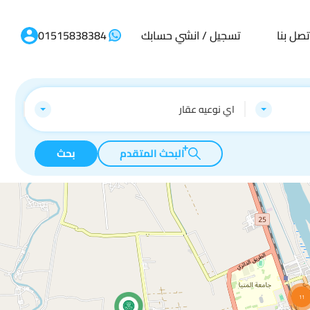
تصل بنا
تسجيل / انشي حسابك
01515838384
اي نوعيه عقار
البحث المتقدم
بحث
11