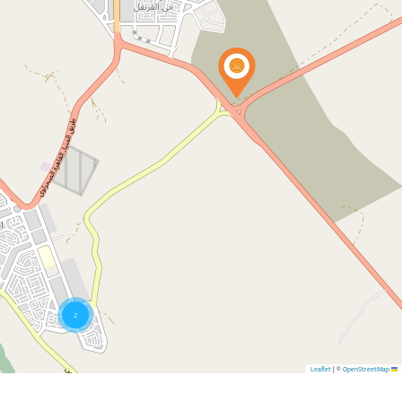
2
|
©
OpenStreetMap
Leaflet