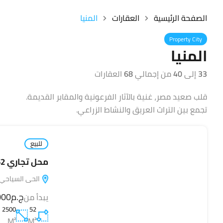
الصفحة الرئيسية
العقارات
المنيا
Property City
المنيا
33
إلى
40
من إجمالي
68
العقارات
قلب صعيد مصر، غنية بالآثار الفرعونية والمقابر القديمة.
تجمع بين التراث العريق والنشاط الزراعي.
للبيع
محل تجاري 52 متر في Square Mall – سكوير مول
الحى السياحي, ا
ج.م110,000
يبدأ من
2500
52
M²
M²