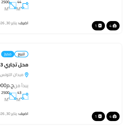
2500
44
M²
M²
اضيف:
يناير 30, 2026
1
4
للبيع
مميز
محل تجاري 43 متر في Square Mall – سكوير مول
ميدان اللوتس ا
ج.م110,000
يبدأ من
2500
43
M²
M²
اضيف:
يناير 30, 2026
1
4