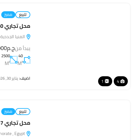
للبيع
مميز
محل تجاري 40 متر في Square Mall – سكوير مول
المنيا الجددية
ج.م110,000
يبدأ من
2500
40
M²
M²
اضيف:
يناير 30, 2026
1
4
للبيع
مميز
محل تجاري 37 متر في Square Mall – سكوير مول
Cairo Governorate , Egypt