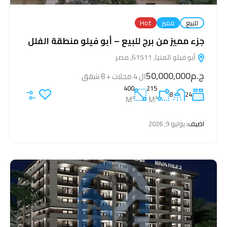
للبيع
مميز
Hot
جزء مميز من برج للبيع – أبو فيلو منطقة الفلل
أبو فيلو المنيا, 61511, مصر
ج.م50,000,000
ال 4 محلات + 8 شقق
400
215
8
24
M²
M²
اضيف:
يوليو 9, 2026