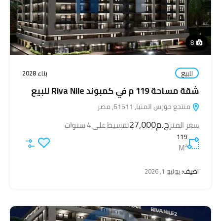
8
للبيع
بناء 2028
شقة مساحة 119 م في كمبوند Riva Nile للبيع
منتجع حورس المنيا, 61511, مصر
ج.م27,000
سعر المتر
تقسيط على 4 سنوات
119
M²
اضيف:
يوليو 1, 2026