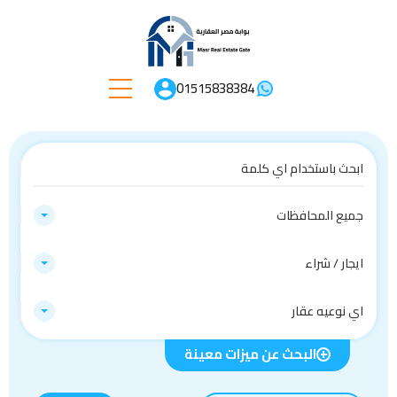
01515838384
جميع المحافظات
ايجار / شراء
اي نوعيه عقار
البحث عن ميزات معينة