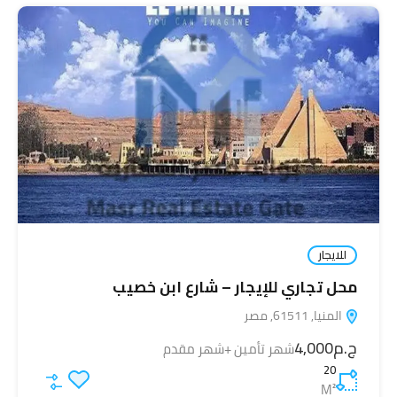
للايجار
محل تجاري للإيجار – شارع ابن خصيب
المنيا, 61511, مصر
ج.م4,000
شهر تأمين +شهر مقدم
20
M²