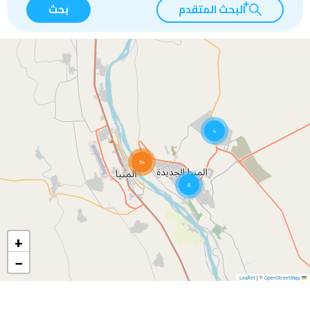
البحث المتقدم
بحث
4
54
8
+
−
|
©
OpenStreetMap
Leaflet