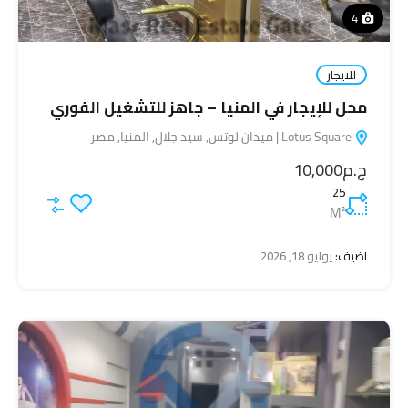
4
للايجار
محل للإيجار في المنيا – جاهز للتشغيل الفوري
Lotus Square | ميدان لوتس, سيد جلال, المنيا, مصر
ج.م10,000
25
M²
اضيف:
يوليو 18, 2026