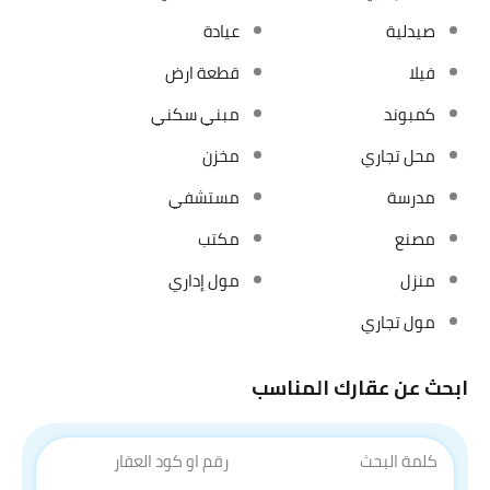
صيدلية
عيادة
فيلا
قطعة ارض
كمبوند
مبني سكني
محل تجاري
مخزن
مدرسة
مستشفي
مصنع
مكتب
منزل
مول إداري
مول تجاري
ابحث عن عقارك المناسب
كلمة البحث
رقم او كود العقار