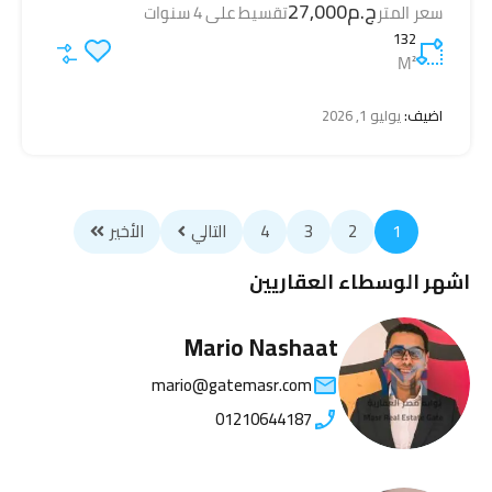
ج.م27,000
سعر المتر
تقسيط على 4 سنوات
132
M²
اضيف:
يوليو 1, 2026
1
2
3
4
التالي
الأخير
اشهر الوسطاء العقاريين
Mario Nashaat
mario@gatemasr.com
01210644187