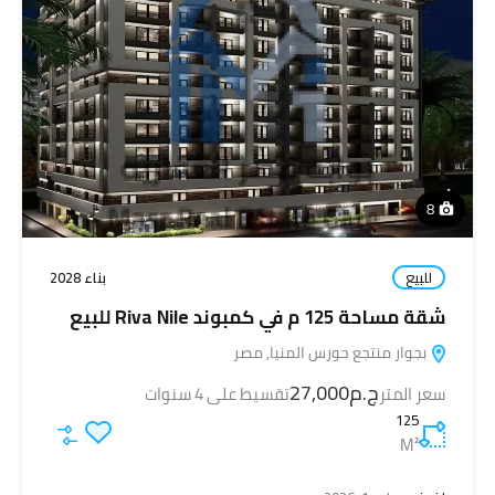
8
للبيع
بناء 2028
شقة مساحة 125 م في كمبوند Riva Nile للبيع
بجوار منتجع حورس المنيا, مصر
ج.م27,000
سعر المتر
تقسيط على 4 سنوات
125
M²