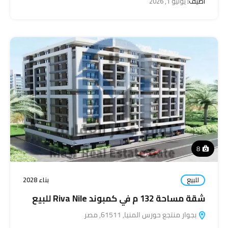
اضيف:
يوليو 1, 2026
8
للبيع
بناء 2028
شقة مساحة 132 م في كمبوند Riva Nile للبيع
بجوار منتجع حورس المنيا, 61511, مصر