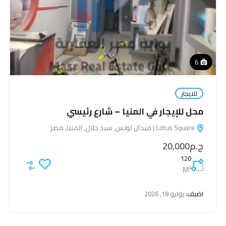
6
للايجار
محل للإيجار في المنيا – شارع رئيسي
Lotus Square | ميدان لوتس, سيد جلال, المنيا, مصر
ج.م20,000
120
M²
اضيف:
يوليو 18, 2026