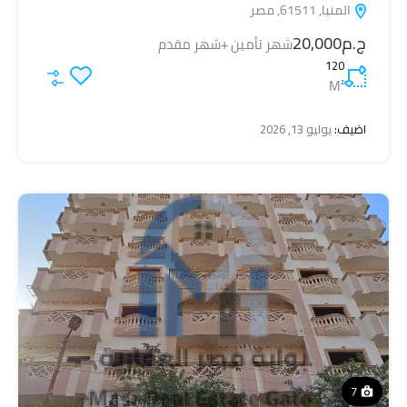
المنيا, 61511, مصر
ج.م20,000
شهر تأمين +شهر مقدم
120
M²
اضيف:
يوليو 13, 2026
7