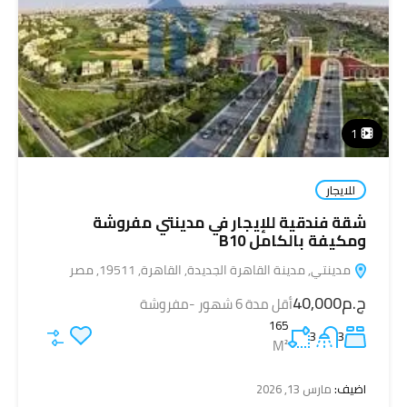
1
للايجار
شقة فندقية للإيجار في مدينتي مفروشة
ومكيفة بالكامل B10
مدينتي, مدينة القاهرة الجديدة, القاهرة, 19511, مصر
ج.م40,000
أقل مدة 6 شهور -مفروشة
165
3
3
M²
اضيف:
مارس 13, 2026