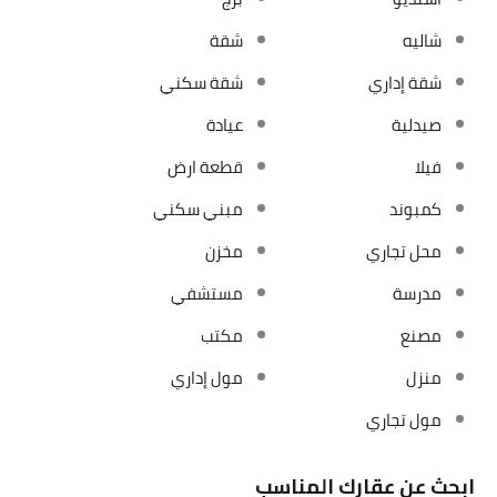
شاليه
شقة
شقة إداري
شقة سكني
صيدلية
عيادة
فيلا
قطعة ارض
كمبوند
مبني سكني
محل تجاري
مخزن
مدرسة
مستشفي
مصنع
مكتب
منزل
مول إداري
مول تجاري
ابحث عن عقارك المناسب