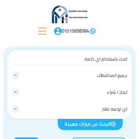
01515838384
جميع المحافظات
ايجار / شراء
اي نوعيه عقار
البحث عن ميزات معينة