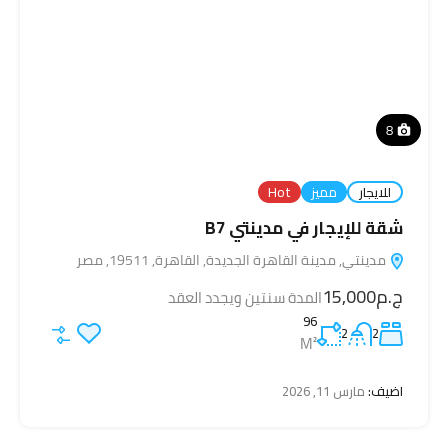
8
للايجار
مميز
Hot
شقة للإيجار في مدينتي B7
مدينتي, مدينة القاهرة الجديدة, القاهرة, 19511, مصر
ج.م15,000
المدة سنتين ويجدد العقد
96
2
2
M²
اضيف:
مارس 11, 2026