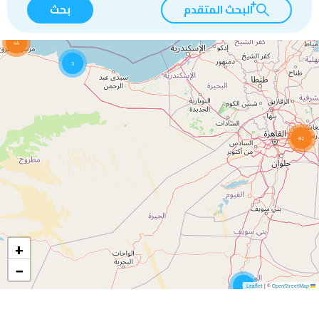
البحث المتقدم
بحث
44
3
82
+
−
9
|
©
OpenStreetMap
Leaflet