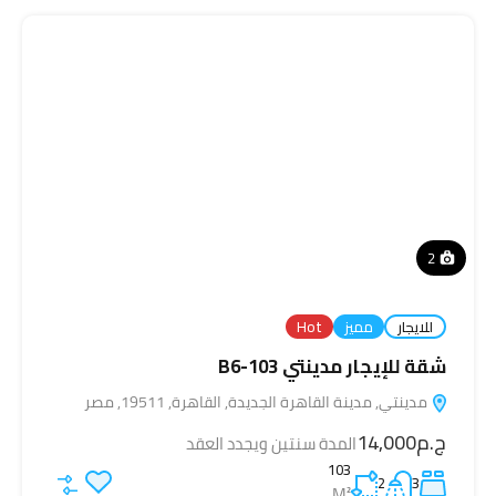
2
للايجار
مميز
Hot
شقة للإيجار مدينتي 103-B6
مدينتي, مدينة القاهرة الجديدة, القاهرة, 19511, مصر
ج.م14,000
المدة سنتين ويجدد العقد
103
2
3
M²