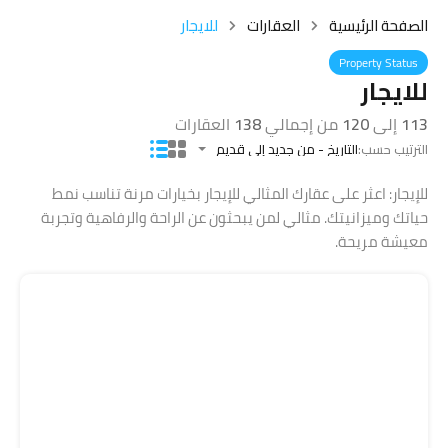
الصفحة الرئيسية
العقارات
للايجار
Property Status
للايجار
113
إلى
120
من إجمالي
138
العقارات
الترتيب حسب:
التاريخ - من جديد إلى قديم
للإيجار: اعثر على عقارك المثالي للإيجار بخيارات مرنة تناسب نمط
حياتك وميزانيتك. مثالي لمن يبحثون عن الراحة والرفاهية وتجربة
معيشة مريحة.