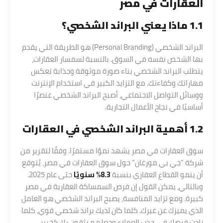
العقارات في مصر
1.1 ماذا يعني البراند الشخصي؟
البراند الشخصي (Personal Branding) هو الطريقة التي يقدم
بها الشخص نفسه في السوق. بالنسبة لسمسار العقارات،
يتطلب البراند الشخصي بناء صورة موثوقة وجذابة تعكس
مهاراتك وكفاءتك. مع التزايد الكبير في استخدام الإنترنت
ووسائل التواصل الاجتماعي، أصبح البراند الشخصي عنصرًا
أساسيًا في نجاح الأعمال التجارية.
1.2 أهمية البراند الشخصي في العقارات
سوق العقارات في مصر يشهد نموًا مستمرًا. وفقًا لتقرير من
شركة “جي بي مورغان” حول سوق العقارات في مصر، يُتوقع
أن ينمو القطاع العقاري بنسبة
8.3% سنويًا
حتى عام 2025.
وبالتالي، يمكن القول إن فرص السمساكة العقارية في مصر
كبيرة. ومع تزايد المنافسة، يصبح البراند الشخصي هو العامل
الذي يميزك عن غيرك. كلما كان لديك براند شخصي قوي، كلما
زادت فرصك في جذب العملاء وجعلهم يثقون بك كخبير