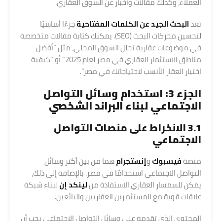
العملاء، وكذلك مقالات وأخبار عن السوق العقاري.
تعد
البحث الجيد عن الكلمات المفتاحية
جزءًا أساسيًا
لتحسين محركات البحث (SEO). يمكنك كتابة مقالات متخصصة
في موضوعات عقارية تحلل السوق المحلي، مثل “أفضل
مناطق الاستثمار العقاري في مصر لعام 2025” أو “كيفية
اختيار العقار الأنسب لاحتياجاتك في مصر”.
الجزء 3: استخدام وسائل التواصل
الاجتماعي لبناء البراند الشخصي
3.1 الانخراط على منصات التواصل
الاجتماعي
منصة
فيسبوك
و
إنستجرام
هما من بين أكثر وسائل
التواصل الاجتماعي استخدامًا في مصر. بالإضافة إلى ذلك،
يمكن للسمسار العقاري الاستفادة من
لينكد إن
لبناء شبكة
علاقات قوية مع المستثمرين العقاريين والبائعين.
المحتوى الذي تقدمه على وسائل التواصل الاجتماعي يجب أن