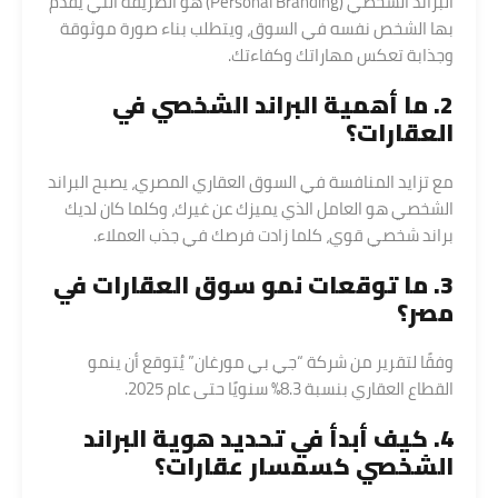
البراند الشخصي (Personal Branding) هو الطريقة التي يقدم
بها الشخص نفسه في السوق، ويتطلب بناء صورة موثوقة
وجذابة تعكس مهاراتك وكفاءتك.
2. ما أهمية البراند الشخصي في
العقارات؟
مع تزايد المنافسة في السوق العقاري المصري، يصبح البراند
الشخصي هو العامل الذي يميزك عن غيرك، وكلما كان لديك
براند شخصي قوي، كلما زادت فرصك في جذب العملاء.
3. ما توقعات نمو سوق العقارات في
مصر؟
وفقًا لتقرير من شركة “جي بي مورغان” يُتوقع أن ينمو
القطاع العقاري بنسبة 8.3% سنويًا حتى عام 2025.
4. كيف أبدأ في تحديد هوية البراند
الشخصي كسمسار عقارات؟