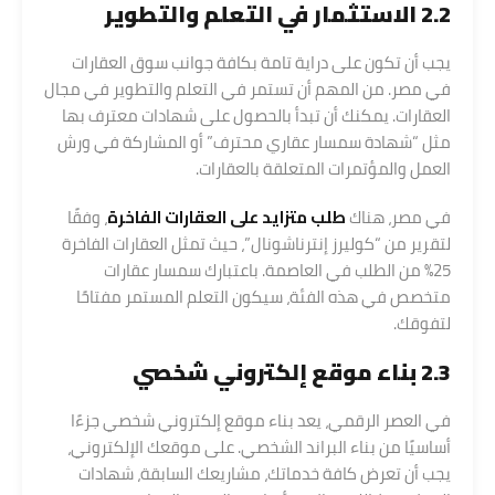
2.2 الاستثمار في التعلم والتطوير
يجب أن تكون على دراية تامة بكافة جوانب سوق العقارات
في مصر. من المهم أن تستمر في التعلم والتطوير في مجال
العقارات. يمكنك أن تبدأ بالحصول على شهادات معترف بها
مثل “شهادة سمسار عقاري محترف” أو المشاركة في ورش
العمل والمؤتمرات المتعلقة بالعقارات.
في مصر، هناك
طلب متزايد على العقارات الفاخرة
، وفقًا
لتقرير من “كوليرز إنترناشونال”، حيث تمثل العقارات الفاخرة
25% من الطلب في العاصمة. باعتبارك سمسار عقارات
متخصص في هذه الفئة، سيكون التعلم المستمر مفتاحًا
لتفوقك.
2.3 بناء موقع إلكتروني شخصي
في العصر الرقمي، يعد بناء موقع إلكتروني شخصي جزءًا
أساسيًا من بناء البراند الشخصي. على موقعك الإلكتروني،
يجب أن تعرض كافة خدماتك، مشاريعك السابقة، شهادات