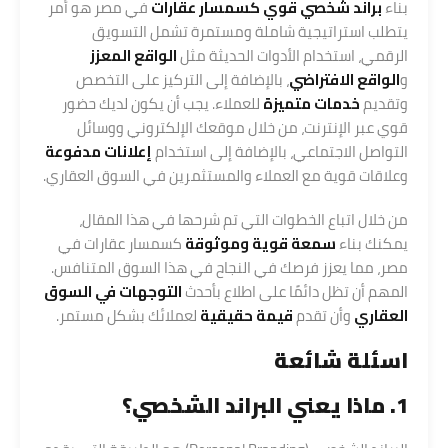
بناء
براند شخصي قوي كسمسار عقارات
في مصر هو أمر
يتطلب استراتيجية شاملة ومستمرة تشمل التسويق
الرقمي، استخدام الأدوات الحديثة مثل
الواقع المعزز
و
الواقع الافتراضي
، بالإضافة إلى التركيز على التخصص
وتقديم
خدمات متميزة
للعملاء. يجب أن يكون لديك حضور
قوي عبر الإنترنت، من خلال موقعك الإلكتروني ووسائل
التواصل الاجتماعي، بالإضافة إلى استخدام
إعلانات مدفوعة
وعلاقات قوية مع العملاء والمستثمرين في السوق العقاري.
من خلال اتباع الخطوات التي تم شرحها في هذا المقال،
يمكنك بناء
سمعة قوية وموثوقة
كسمسار عقارات في
مصر، مما يعزز فرصك في النجاح في هذا السوق المتنافس.
المهم أن تظل دائمًا على اطلاع بأحدث
التوجهات في السوق
العقاري
وأن تقدم
قيمة حقيقية
لعملائك بشكل مستمر.
اسئلة شائعة
1. ماذا يعني البراند الشخصي؟