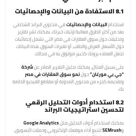
8.1 الاستفادة من البيانات والإحصائيات
استخدام
البيانات والإحصائيات
في محتوى البراند الشخصي
يعد من أكثر الطرق فعالية لإثبات خبرتك. يمكنك نشر تقارير
وتحليلات حول سوق العقارات في مصر التي تشمل إحصائيات
حول الأسعار، العرض والطلب، أو تغيرات السوق. هذه البيانات
تجعل العملاء يرونك كخبير موثوق به في مجالك.
على سبيل المثال، يمكنك تحليل التقرير الصادر عن
شركة
“جي بي مورغان”
حول
نمو سوق العقارات في مصر
وتقديمه كجزء من محتوى المدونة أو مقاطع الفيديو الخاصة
بك.
8.2 استخدام أدوات التحليل الرقمي
لتحسين استراتيجيات البراند
يمكنك استخدام أدوات التحليل مثل
Google Analytics
و
SEMrush
لتتبع أداء موقعك الإلكتروني وحملات التسويق.