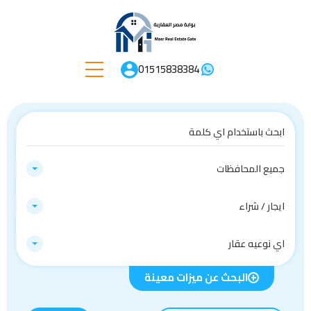
01515838384
جميع المحافظات
ايجار / شراء
اي نوعيه عقار
البحث عن ميزات معينة