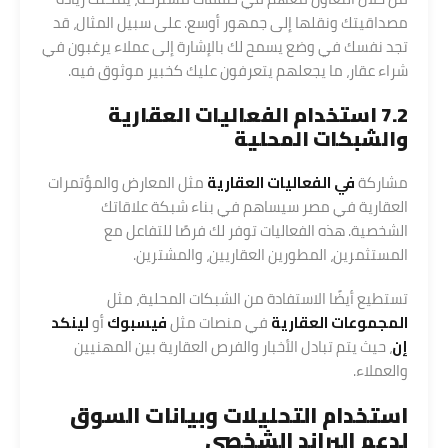
مصداقيتك ونقلها إلى جمهور أوسع. على سبيل المثال، قد
تجد نفسك في وضع يسمح لك بالإشارة إلى عملاء يرغبون في
شراء عقار، ما يجعلهم يتعرفون عليك كخبير موثوق فيه.
7.2 استخدام الفعاليات العقارية
والشبكات المحلية
مشاركة
في الفعاليات العقارية
مثل المعارض والمؤتمرات
العقارية في مصر سيساهم في بناء شبكة علاقاتك
الشخصية. هذه الفعاليات توفر لك فرصًا للتفاعل مع
المستثمرين، المطورين العقاريين، والمشترين.
تستطيع أيضًا الاستفادة من الشبكات المحلية، مثل
المجموعات العقارية
في منصات مثل
فيسبوك
أو
لينكد
إن
، حيث يتم تبادل الأخبار والفرص العقارية بين المهنيين
والعملاء.
استخدام التحليلات وبيانات السوق
لدعم البراند الشخصي