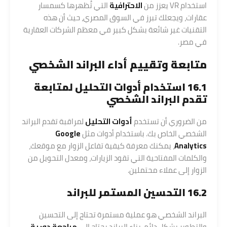
استخدام VR يعزز من
الاحترافية
التي تُظهرها كسمسار
عقارات، ويجعلك تبرز في السوق المصري، حيث أن هذه
التقنيات غير شائعة بشكل كبير في معظم الشركات العقارية
في مصر.
متابعة وتقييم أداء البراند الشخصي
16.1 استخدام أدوات التحليل لمتابعة
تقدم البراند الشخصي
من الضروري أن تستخدم
أدوات التحليل
لمراقبة تقدم البراند
الشخصي الخاص بك. باستخدام أدوات مثل
Google
Analytics
، يمكنك معرفة كيفية تفاعل الزوار مع موقعك،
والكلمات المفتاحية التي تقود الزيارات، ومعدل التحويل من
الزوار إلى عملاء محتملين.
16.2 التحسين المستمر للبراند
البراند الشخصي هو عملية مستمرة تحتاج إلى التحسين
والتطوير بشكل دائم. بناء البراند يحتاج إلى
مراجعة دورية