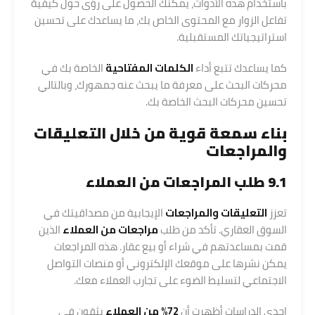
باستخدام هذه الأدوات، يمكنك الحصول على رؤى حول كيفية
تفاعل الزوار مع المحتوى الخاص بك، ما يساعدك على تحسين
استراتيجياتك المستقبلية.
كما يساعدك تتبع أداء
الكلمات المفتاحية
الخاصة بك في
محركات البحث على معرفة ما يبحث عنه جمهورك، وبالتالي
تحسين محركات البحث الخاصة بك.
بناء سمعة قوية من خلال التعليقات
والمراجعات
9.1 طلب المراجعات من العملاء
تعزز
التعليقات والمراجعات
الإيجابية من مصداقيتك في
السوق العقاري. تأكد من طلب
مراجعات من العملاء
الذين
قمت بمساعدتهم في شراء أو بيع عقار. هذه المراجعات
يمكن نشرها على موقعك الإلكتروني أو منصات التواصل
الاجتماعي لتسليط الضوء على تجارب العملاء معك.
إحدى الدراسات أظهرت أن
72% من العملاء
يثقون في