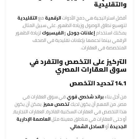
والتقليدية
أفضل استراتيجية هي دمج الأدوات
الرقمية
مع
التقليدية
لتوسيع نطاق الوصول وزيادة الظهور. على سبيل المثال،
يمكنك استخدام
إعلانات جوجل
و
الفيسبوك
لزيادة الظهور
الرقمي بينما تدعمها بإعلانات تقليدية في الصحف
المتخصصة في العقارات.
التركيز على التخصص والتفرد في
سوق العقارات المصري
14.1 تحديد التخصص
من أجل بناء
براند شخصي قوي
في سوق العقارات في
مصر، من المهم أن يكون لديك
تخصص مميز
. يمكن أن يكون
هذا التخصص في العقارات السكنية الفاخرة، العقارات التجارية،
أو حتى العقارات في مناطق معينة مثل
العاصمة الإدارية
الجديدة
أو
الساحل الشمالي
.