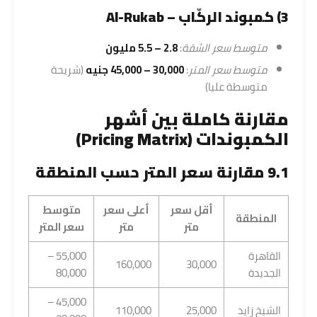
3) كمبوند الركّاب – Al-Rukab
متوسط سعر الشقة
:
2.8 – 5.5 مليون
متوسط سعر المتر
:
30,000 – 45,000 جنيه
(شريحة
متوسطة عليا)
مقارنة كاملة بين أشهر
الكمبوندات (Pricing Matrix)
9.1 مقارنة سعر المتر حسب المنطقة
أقل سعر
أعلى سعر
متوسط
المنطقة
متر
متر
سعر المتر
القاهرة
55,000 –
160,000
30,000
الجديدة
80,000
45,000 –
الشيخ زايد
25,000
110,000