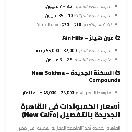
متوسط سعر الشاليه
:
3.2 – 7 مليون
.
متوسط سعر الفيلات
:
10 – 35 مليون
.
زيادة سنوية
: بين
18% – 30%
حسب المرحلة.
2) عين هيلز – Ain Hills
متوسط سعر المتر
:
32,000 – 55,000 جنيه
.
متوسط سعر الشاليه
:
2.5 – 5 مليون
.
3) السخنة الجديدة – New Sokhna
Compounds
متوسط السعر العام:
25,000 – 45,000 جنيه للمتر
.
أسعار الكمبوندات في القاهرة
الجديدة بالتفصيل (New Cairo)
القاهرة الجديدة تُعد “العاصمة العقارية الفعلية” في مصر