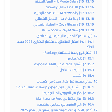
13.15
15) IL Monte Galala – العين السخنة
13.16
16) Ein Hills – العين السخنة
13.17
17) Midtown Sky – العاصمة الإدارية
13.18
18) La Vista Bay – الساحل الشمالي
13.19
19) Zoya Ghazala – الساحل الشمالي
20) VYE – Sodic – Zayed New
13.20
14
أين تستثمر؟ المقارنة الربحية بين المناطق
14.1
14.1 أفضل المناطق للاستثمار العقاري 2025 حسب
العائد
15
أفضل نوع وحدة للاستثمار (Ranking)
15.1
1) تاون هاوس
15.2
2) الشقق الفاخرة في القاهرة الجديدة
15.3
3) شاليهات الساحل
15.4
4) الفيلات
16
نصائح ذهبية قبل شراء وحدة في كمبوند
16.1
1) لا تشتري في البداية بدون دراسة “سمعة المطور”
16.2
2) احذر من العروض المبالغ فيها
16.3
3) اسأل دائمًا عن Maintenance Fees
16.4
4) راجع العقود مع محامي متخصص
17
أفضل الكمبوندات “قيمة مقابل سعر” في مصر 2025