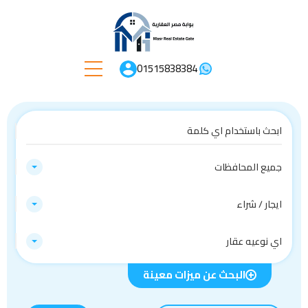
01515838384
جميع المحافظات
ايجار / شراء
اي نوعيه عقار
البحث عن ميزات معينة