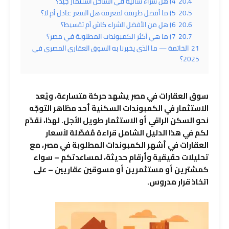
20.4
4) هل شراء شاليه في الساحل استثمار جيد؟
20.5
5) ما أفضل طريقة لمعرفة هل السعر عادل أم لا؟
20.6
6) هل من الأفضل الشراء كاش أم تقسيط؟
20.7
7) ما هي أكثر الكمبوندات المطلوبة في مصر؟
21
الخاتمة — ما الذي يخبرنا به السوق العقاري المصري في
2025؟
سوق
العقارات
في مصر يشهد حركة متسارعة، ويُعد
الاستثمار
في الكمبوندات السكنية أحد مظاهر التوجّه
نحو السكن الراقي أو
الاستثمار
طويل الأجل. لهذا، نقدّم
لكم في هذا الدليل الشامل قراءة مُفصّلة لأسعار
العقارات
في أشهر الكمبوندات المطلوبة في مصر، مع
تحليلات حقيقية وأرقام حديثة، لمساعدتكم – سواء
كمشترين أو مستثمرين أو مسوقين عقاريين – على
اتخاذ قرار مدروس.