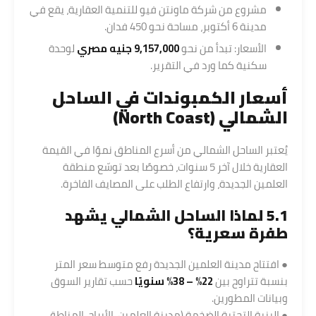
مشروع من شركة ماونتن فيو للتنمية العقارية، يقع في
مدينة 6 أكتوبر، مساحة نحو 450 فدان.
الأسعار: تبدأ من نحو
9,157,000 جنيه مصري
لوحدة
سكنية كما ورد في التقرير.
أسعار الكمبوندات في الساحل
الشمالي (North Coast)
يُعتبر الساحل الشمالي من أسرع المناطق نموًا في القيمة
العقارية خلال آخر 5 سنوات، خصوصًا بعد توسّع منطقة
العلمين الجديدة، وارتفاع الطلب على المصايف الفاخرة.
5.1 لماذا الساحل الشمالي يشهد
طفرة سعرية؟
● افتتاح مدينة العلمين الجديدة رفع متوسط سعر المتر
بنسبة تتراوح بين
22% – 38% سنويًا
حسب تقارير السوق
وبيانات المطورين.
● البنية التحتية الضخمة (مدينة العلمين، الأبراج، المناطق