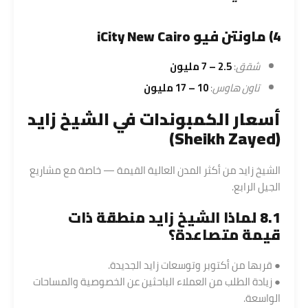
4) ماونتن فيو iCity New Cairo
شقق
:
2.5 – 7 مليون
تاون هاوس
:
10 – 17 مليون
أسعار الكمبوندات في الشيخ زايد
(Sheikh Zayed)
الشيخ زايد من أكثر المدن العالية القيمة — خاصة مع مشاريع
الجيل الرابع.
8.1 لماذا الشيخ زايد منطقة ذات
قيمة متصاعدة؟
● قربها من أكتوبر وتوسعات زايد الجديدة.
● زيادة الطلب من العملاء الباحثين عن الخصوصية والمساحات
الواسعة.