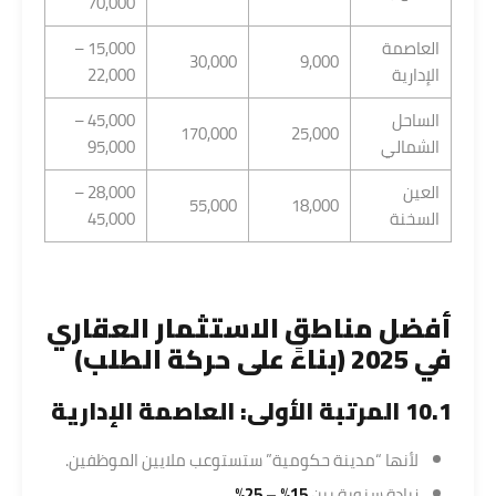
70,000
العاصمة
15,000 –
30,000
9,000
الإدارية
22,000
الساحل
45,000 –
170,000
25,000
الشمالي
95,000
العين
28,000 –
55,000
18,000
السخنة
45,000
أفضل مناطق
الاستثمار العقاري
في 2025 (بناءً على حركة الطلب)
10.1 المرتبة الأولى: العاصمة الإدارية
لأنها “مدينة حكومية” ستستوعب ملايين الموظفين.
زيادة سنوية بين
15% – 25%
.