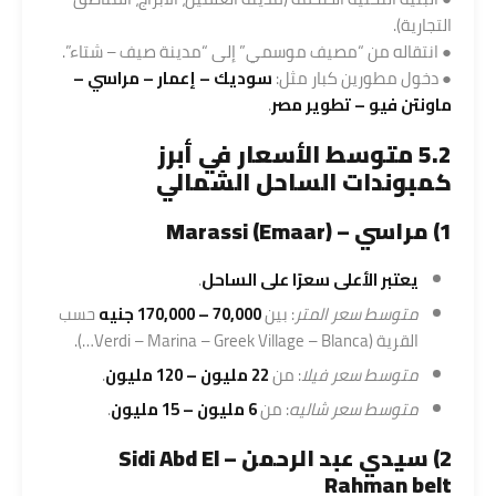
التجارية).
● انتقاله من “مصيف موسمي” إلى “مدينة صيف – شتاء”.
● دخول مطورين كبار مثل:
سوديك
–
إعمار
– مراسي –
ماونتن فيو – تطوير مصر
.
5.2 متوسط الأسعار في أبرز
كمبوندات الساحل الشمالي
1) مراسي – Marassi (Emaar)
يعتبر الأعلى سعرًا على الساحل
.
متوسط سعر المتر
: بين
70,000 – 170,000 جنيه
حسب
القرية (Verdi – Marina – Greek Village – Blanca…).
متوسط سعر فيلا
: من
22 مليون – 120 مليون
.
متوسط سعر شاليه
: من
6 مليون – 15 مليون
.
2) سيدي عبد الرحمن – Sidi Abd El
Rahman belt