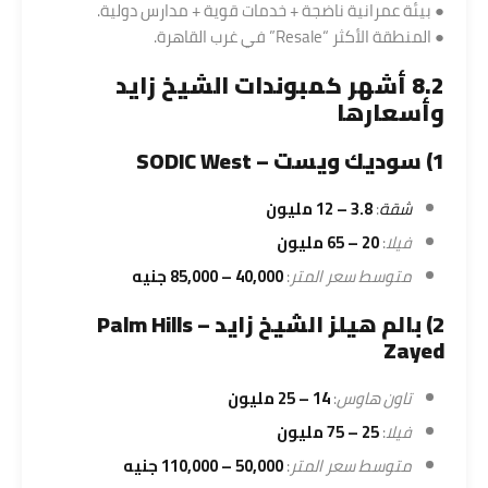
● بيئة عمرانية ناضجة + خدمات قوية + مدارس دولية.
● المنطقة الأكثر “Resale” في غرب القاهرة.
8.2 أشهر كمبوندات الشيخ زايد
وأسعارها
1) سوديك ويست – SODIC West
شقة
:
3.8 – 12 مليون
فيلا
:
20 – 65 مليون
متوسط سعر المتر
:
40,000 – 85,000 جنيه
2) بالم هيلز الشيخ زايد – Palm Hills
Zayed
تاون هاوس
:
14 – 25 مليون
فيلا
:
25 – 75 مليون
متوسط سعر المتر
:
50,000 – 110,000 جنيه