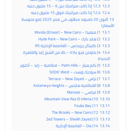
12.3
12.3 إذا كانت ميزانيتك بين 6 – 15 مليون جنيه
12.4
12.4 إذا كانت ميزانيتك فوق 15 مليون جنيه
13
أقوى 20 كمبوند مطلوب في مصر 2025 (مع متوسط
الأسعار)
13.1
1) ميفيدا – Mivida (Emaar) – New Cairo
13.2
2) هايد بارك – Hyde Park – New Cairo
13.3
3) كابيتال ريزيدنس – العاصمة الإدارية R5
13.4
4) ماونتن فيو iCity – كلا من الشيخ زايد والقاهرة
الجديدة
13.5
5) بالم هيلز – Palm Hills – قطامية – زايد – أكتوبر
13.6
6) سوديك ويست – SODIC West
13.7
7) تراس – Terrace – New Zayed
13.8
8) القطامية هايتس – Katameya Heights
13.9
9) مراسي – Marassi
10) Mountain View Ras El Hikma
13.10
11) Fouka Bay
13.11
12) The Brooks – New Cairo
13.12
13) Zed Towers – Sheikh Zayed
13.13
13.14
14) Oia – العاصمة الإدارية