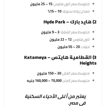
متوسط سعر تاون هاوس
:
15 – 25 مليون
معدل زيادة سنوية
:
10 – 15%
2) هايد بارك – Hyde Park
متوسط سعر الشقة
:
3 – 9 مليون
تاون هاوس
:
12 – 22 مليون
فيلات
:
20 – 55 مليون
3) القطامية هايتس – Katameya
Heights
متوسط سعر الفلل
:
30 – 150 مليون
متوسط سعر المتر
:
70,000 – 160,000 جنيه
يعتبر من أغلى الأحياء السكنية
في مصر.