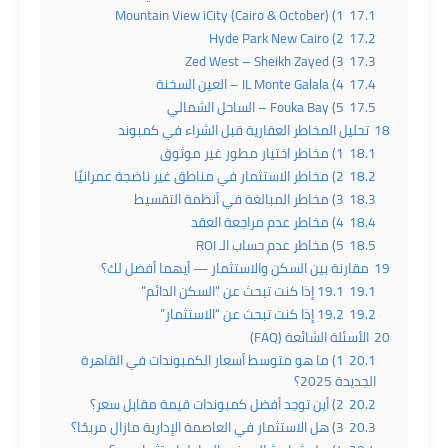
1) Mountain View iCity (Cairo & October)
17.1
2) Hyde Park New Cairo
17.2
3) Zed West – Sheikh Zayed
17.3
17.4
4) IL Monte Galala – العين السخنة
17.5
5) Fouka Bay – الساحل الشمالي
18
تحليل المخاطر العقارية قبل الشراء في كمبوند
18.1
1) مخاطر اختيار مطور غير موثوق
18.2
2) مخاطر الاستثمار في مناطق غير ناضجة عمرانيًا
18.3
3) مخاطر المبالغة في أنظمة التقسيط
18.4
4) مخاطر عدم مراجعة العقد
18.5
5) مخاطر عدم حساب الـ ROI
19
مقارنة بين السكن والاستثمار — أيهما أفضل لك؟
19.1
19.1 إذا كنت تبحث عن “السكن الدائم”
19.2
19.2 إذا كنت تبحث عن “الاستثمار”
20
الأسئلة الشائعة (FAQ)
20.1
1) ما هو متوسط أسعار الكمبوندات في القاهرة
الجديدة 2025؟
20.2
2) أين توجد أفضل كمبوندات قيمة مقابل سعر؟
20.3
3) هل الاستثمار في العاصمة الإدارية مازال مربحًا؟