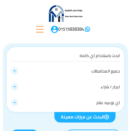
01515838384
جميع المحافظات
ايجار / شراء
اي نوعيه عقار
البحث عن ميزات معينة