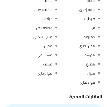
شاليه
شقة
شقة إداري
شقة سكني
صيدلية
عيادة
فيلا
قطعة ارض
كمبوند
مبني سكني
محل تجاري
مخزن
مدرسة
مستشفي
مصنع
مكتب
منزل
مول إداري
مول تجاري
العقارات المميزة