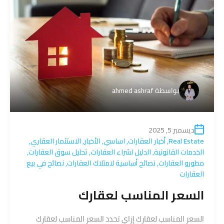
بواسطة
ahmed ashraf
ديسمبر 5, 2025
Real Estate
,
أخبار العقارات
,
اساسي
,
الأخبار
,
الاستثمار العقاري
,
الخدمات القانونية
,
الدليل لشراء العقارات
,
تحليل سوق العقارات
,
مطورو العقارات
,
نصائح أساسية لامتلاك العقارات
,
نصائح في بيع
العقارات
السعر المناسب لعقارك
السعر المناسب لعقارك إزاي تحدد السعر المناسب لعقارك