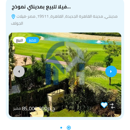
فيلا للبيع بمدينتي نموذج…
مدينتي, مدينة القاهرة الجديدة, القاهرة, 19511, مصر-فيلات
الجولف
مميز
للبيع
ج.م85,000,000
مميز