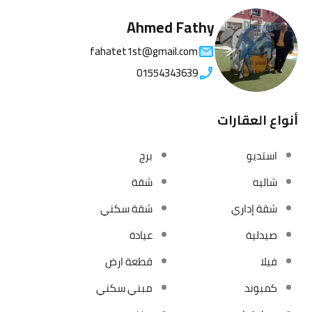
Ahmed Fathy
fahatet1st@gmail.com
01554343639
أنواع العقارات
استديو
برج
شاليه
شقة
شقة إداري
شقة سكني
صيدلية
عيادة
فيلا
قطعة ارض
كمبوند
مبني سكني