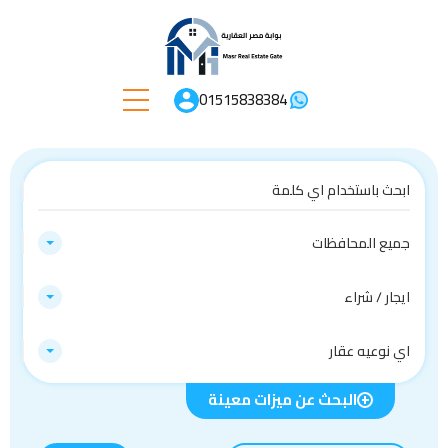
01515838384
جميع المحافظات
ايجار / شراء
اي نوعيه عقار
البحث عن ميزات معينة