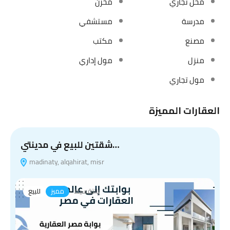
محل تجاري
مخزن
مدرسة
مستشفي
مصنع
مكتب
منزل
مول إداري
مول تجاري
العقارات المميزة
شقتين للبيع في مدينتي…
madinaty, alqahirat, misr
بالتقسيط
مميز
للبيع