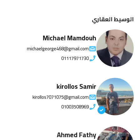
الوسيط العقاري
Michael Mamdouh
michaelgeorge468@gmail.com
01117971730
kirollos Samir
kirollos7071075@gmail.com
01003508969
Ahmed Fathy