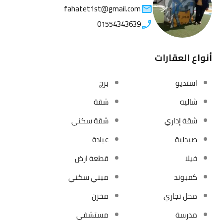
fahatet1st@gmail.com
01554343639
أنواع العقارات
استديو
برج
شاليه
شقة
شقة إداري
شقة سكني
صيدلية
عيادة
فيلا
قطعة ارض
كمبوند
مبني سكني
محل تجاري
مخزن
مدرسة
مستشفي