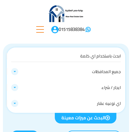
01515838384
جميع المحافظات
ايجار / شراء
اي نوعيه عقار
البحث عن ميزات معينة