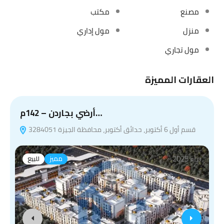
مصنع
مكتب
منزل
مول إداري
مول تجاري
العقارات المميزة
أرضي بجاردن – 142م…
قسم أول 6 أكتوبر، حدائق أكتوبر، محافظة الجيزة 3284051
بناء 2025
مميز
للبيع