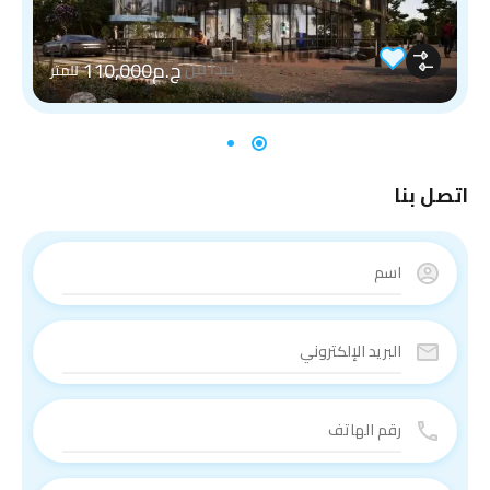
ج.م110,000
يبدأ من
للمتر
اتصل بنا