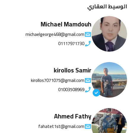
الوسيط العقاري
Michael Mamdouh
michaelgeorge468@gmail.com
01117971730
kirollos Samir
kirollos7071075@gmail.com
01003508969
Ahmed Fathy
fahatet1st@gmail.com