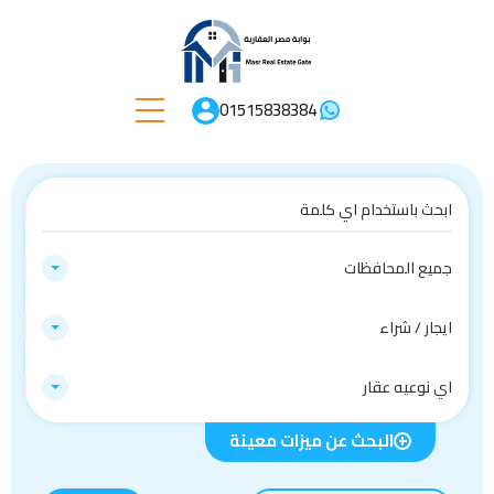
01515838384
جميع المحافظات
ايجار / شراء
اي نوعيه عقار
البحث عن ميزات معينة