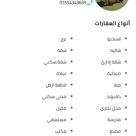
01554343639
أنواع العقارات
استديو
برج
شاليه
شقة
شقة إداري
شقة سكني
صيدلية
عيادة
فيلا
قطعة ارض
كمبوند
مبني سكني
محل تجاري
مخزن
مدرسة
مستشفي
مصنع
مكتب