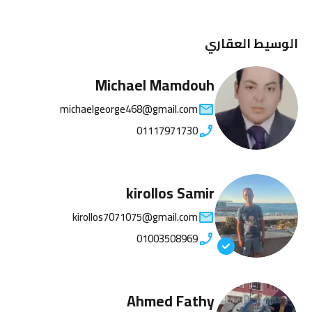
الوسيط العقاري
Michael Mamdouh
michaelgeorge468@gmail.com
01117971730
kirollos Samir
kirollos7071075@gmail.com
01003508969
Ahmed Fathy