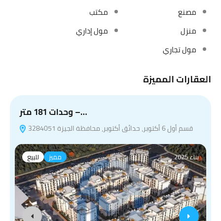
مصنع
مكتب
منزل
مول إداري
مول تجاري
العقارات المميزة
وحدات 181 متر –…
قسم أول 6 أكتوبر، حدائق أكتوبر، محافظة الجيزة 3284051
بناء 2025
مميز
للبيع