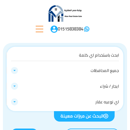
01515838384
جميع المحافظات
ايجار / شراء
اي نوعيه عقار
البحث عن ميزات معينة