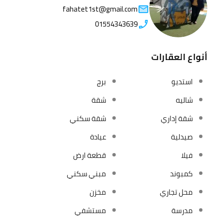
fahatet1st@gmail.com
01554343639
أنواع العقارات
استديو
برج
شاليه
شقة
شقة إداري
شقة سكني
صيدلية
عيادة
فيلا
قطعة ارض
كمبوند
مبني سكني
محل تجاري
مخزن
مدرسة
مستشفي