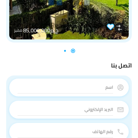
ج.م85,000,000
مميز
اتصل بنا