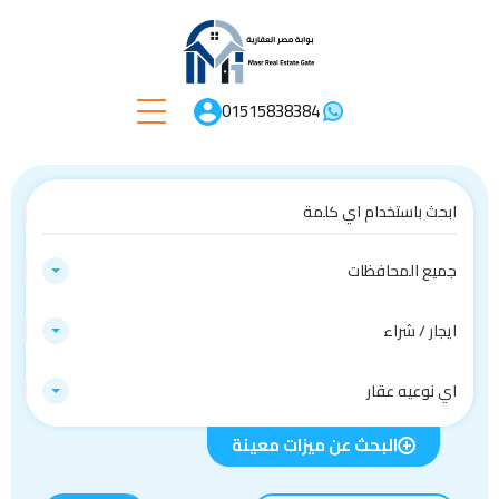
01515838384
جميع المحافظات
ايجار / شراء
اي نوعيه عقار
البحث عن ميزات معينة