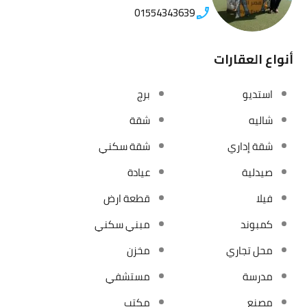
01554343639
أنواع العقارات
استديو
برج
شاليه
شقة
شقة إداري
شقة سكني
صيدلية
عيادة
فيلا
قطعة ارض
كمبوند
مبني سكني
محل تجاري
مخزن
مدرسة
مستشفي
مصنع
مكتب