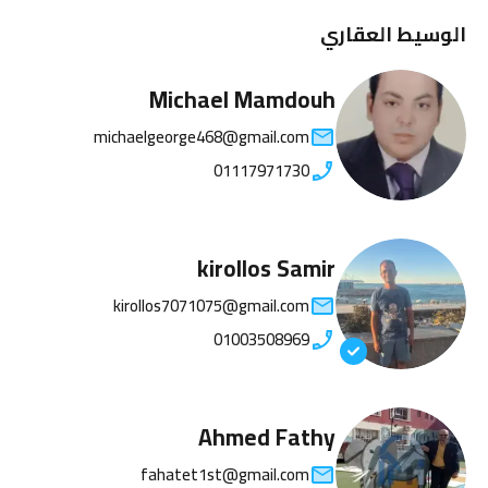
الوسيط العقاري
Michael Mamdouh
michaelgeorge468@gmail.com
01117971730
kirollos Samir
kirollos7071075@gmail.com
01003508969
Ahmed Fathy
fahatet1st@gmail.com