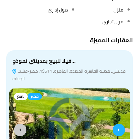
منزل
مول إداري
مول تجاري
العقارات المميزة
فيلا للبيع بمدينتي نموذج…
مدينتي, مدينة القاهرة الجديدة, القاهرة, 19511, مصر-فيلات
الجولف
مميز
للبيع