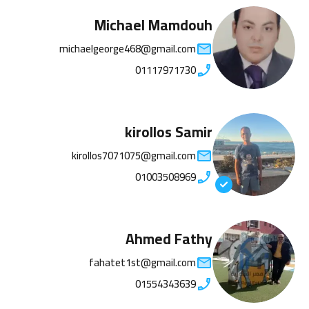
Michael Mamdouh
michaelgeorge468@gmail.com
01117971730
kirollos Samir
kirollos7071075@gmail.com
01003508969
Ahmed Fathy
fahatet1st@gmail.com
01554343639