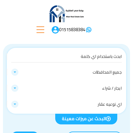
01515838384
جميع المحافظات
ايجار / شراء
اي نوعيه عقار
البحث عن ميزات معينة