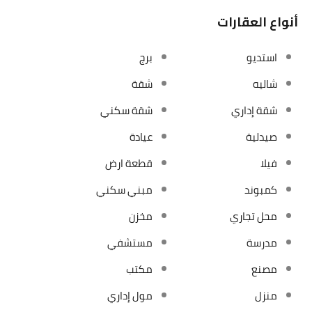
أنواع العقارات
استديو
برج
شاليه
شقة
شقة إداري
شقة سكني
صيدلية
عيادة
فيلا
قطعة ارض
كمبوند
مبني سكني
محل تجاري
مخزن
مدرسة
مستشفي
مصنع
مكتب
منزل
مول إداري