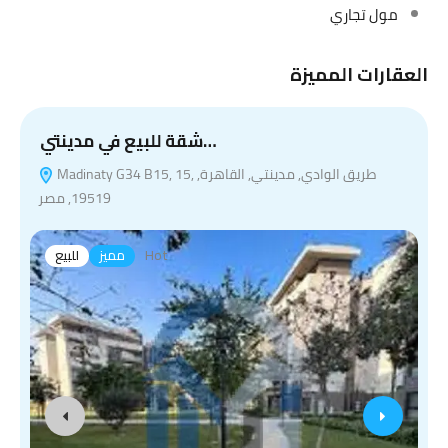
مول تجاري
العقارات المميزة
شقة للبيع في مدينتي…
Madinaty G34 B15, 15, طريق الوادي, مدينتي, القاهرة,
19519, مصر
Hot
مميز
للبيع