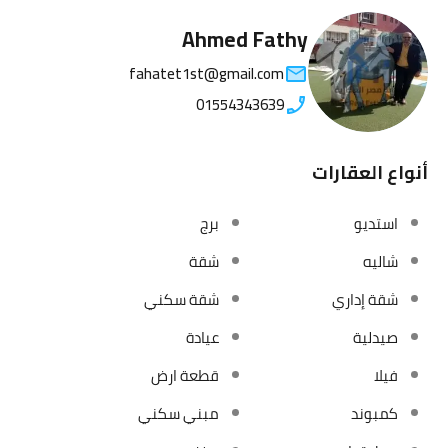
Ahmed Fathy
fahatet1st@gmail.com
01554343639
أنواع العقارات
استديو
برج
شاليه
شقة
شقة إداري
شقة سكني
صيدلية
عيادة
فيلا
قطعة ارض
كمبوند
مبني سكني