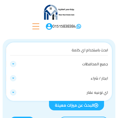
01515838384
جميع المحافظات
ايجار / شراء
اي نوعيه عقار
البحث عن ميزات معينة