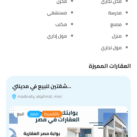
محل تجاري
مخزن
مدرسة
مستشفي
مصنع
مكتب
منزل
مول إداري
مول تجاري
العقارات المميزة
شقتين للبيع في مدينتي…
madinaty, alqahirat, misr
بالتقسيط
مميز
للبيع