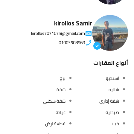
kirollos Samir
kirollos7071075@gmail.com
01003508969
أنواع العقارات
استديو
برج
شاليه
شقة
شقة إداري
شقة سكني
صيدلية
عيادة
فيلا
قطعة ارض