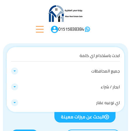
01515838384
جميع المحافظات
ايجار / شراء
اي نوعيه عقار
البحث عن ميزات معينة