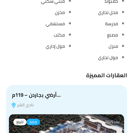
كمبوند
مبني سكني
محل تجاري
مخزن
مدرسة
مستشفي
مصنع
مكتب
منزل
مول إداري
مول تجاري
العقارات المميزة
أرضي بجاردن – 119م…
نادي الشر
بناء 2025
مميز
للبيع