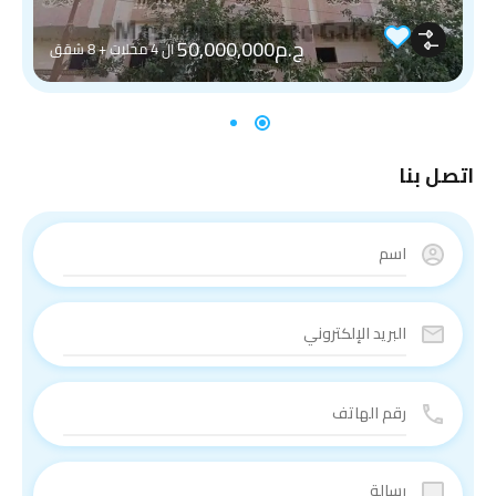
ج.م50,000,000
ال 4 محلات + 8 شقق
اتصل بنا