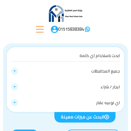
01515838384
جميع المحافظات
ايجار / شراء
اي نوعيه عقار
البحث عن ميزات معينة