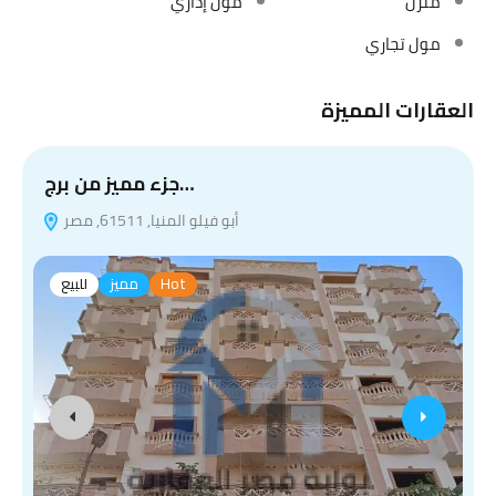
منزل
مول إداري
مول تجاري
العقارات المميزة
جزء مميز من برج…
أبو فيلو المنيا, 61511, مصر
Hot
مميز
للبيع