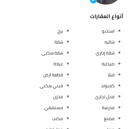
أنواع العقارات
استديو
برج
شاليه
شقة
شقة إداري
شقة سكني
صيدلية
عيادة
فيلا
قطعة ارض
كمبوند
مبني سكني
محل تجاري
مخزن
مدرسة
مستشفي
مصنع
مكتب