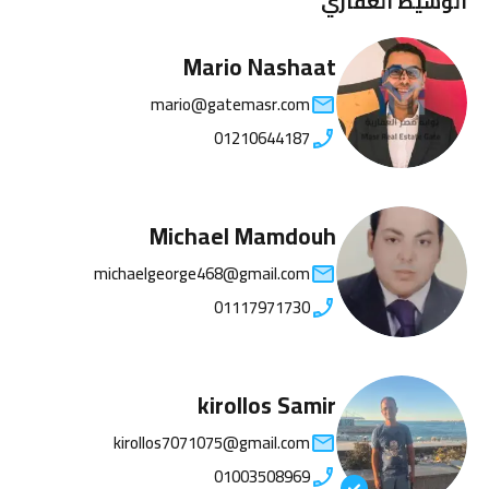
الوسيط العقاري
Mario Nashaat
mario@gatemasr.com
01210644187
Michael Mamdouh
michaelgeorge468@gmail.com
01117971730
kirollos Samir
kirollos7071075@gmail.com
01003508969