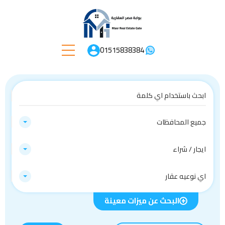
01515838384
جميع المحافظات
ايجار / شراء
اي نوعيه عقار
البحث عن ميزات معينة