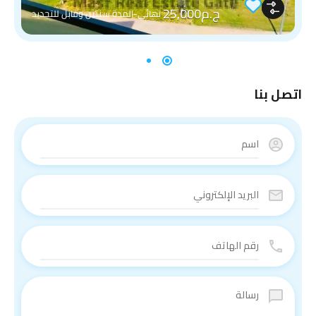
ج.م25,000
نهائي-المدة سنتين وقابل للتجديد
اتصل بنا