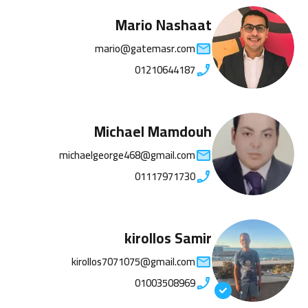
Mario Nashaat
mario@gatemasr.com
01210644187
Michael Mamdouh
michaelgeorge468@gmail.com
01117971730
kirollos Samir
kirollos7071075@gmail.com
01003508969