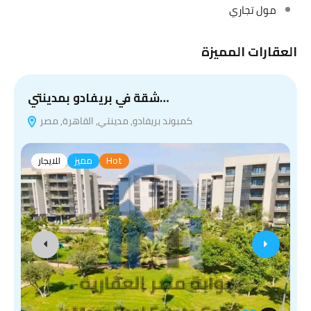
مول تجاري
العقارات المميزة
ش
شقة في بريفادو بمدينتي…
كمبوند بريفادو, مدينتي, القاهرة, مصر
Hot
مميز
للايجار