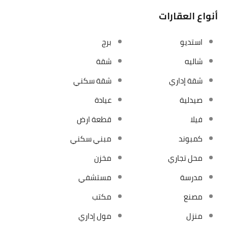
أنواع العقارات
استديو
برج
شاليه
شقة
شقة إداري
شقة سكني
صيدلية
عيادة
فيلا
قطعة ارض
كمبوند
مبني سكني
محل تجاري
مخزن
مدرسة
مستشفي
مصنع
مكتب
منزل
مول إداري