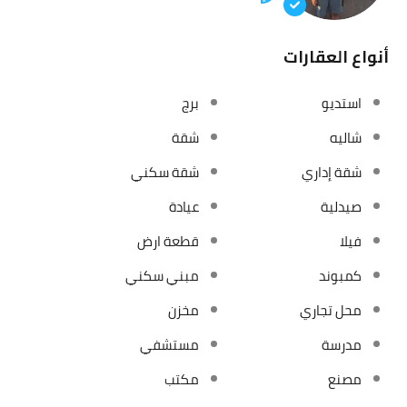
أنواع العقارات
استديو
برج
شاليه
شقة
شقة إداري
شقة سكني
صيدلية
عيادة
فيلا
قطعة ارض
كمبوند
مبني سكني
محل تجاري
مخزن
مدرسة
مستشفي
مصنع
مكتب