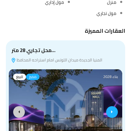
منزل
مول إداري
مول تجاري
العقارات المميزة
ش
محل تجاري 28 متر…
المنيا الجديدة ميدان اللوتس امام استراحه المحافظ
بناء 2028
مميز
للبيع