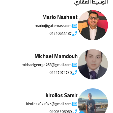
الوسيط العقاري
Mario Nashaat
mario@gatemasr.com
01210644187
Michael Mamdouh
michaelgeorge468@gmail.com
01117971730
kirollos Samir
kirollos7071075@gmail.com
01003508969