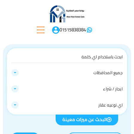
01515838384
جميع المحافظات
ايجار / شراء
اي نوعيه عقار
البحث عن ميزات معينة