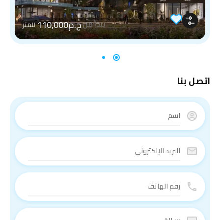
ج.م110,000
يبدأ من
للمتر
اتصل بنا