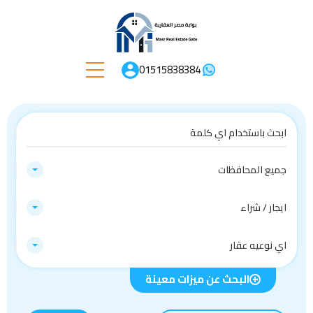
01515838384
جميع المحافظات
ايجار / شراء
اي نوعيه عقار
البحث عن ميزات معينة