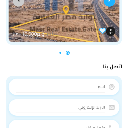
ج.م16,000
يبدأ من
للمتر
اتصل بنا