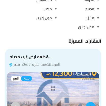
مصنع
مكتب
منزل
مول إداري
مول تجاري
العقارات المميزة
قطعه ارض غرب مدينه…
القرية الذكية, الجيزة, 12577, مصر
بناء 2025
مميز
للبيع