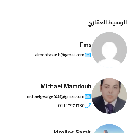
الوسيط العقاري
Fms
almontasar.h@gmail.com
Michael Mamdouh
michaelgeorge468@gmail.com
01117971730
kirollos Samir