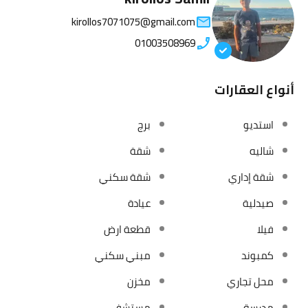
kirollos7071075@gmail.com
01003508969
أنواع العقارات
استديو
برج
شاليه
شقة
شقة إداري
شقة سكني
صيدلية
عيادة
فيلا
قطعة ارض
كمبوند
مبني سكني
محل تجاري
مخزن
مدرسة
مستشفي