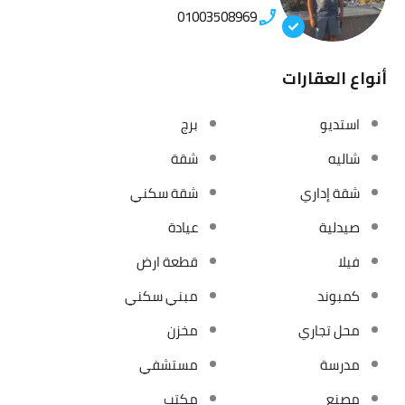
01003508969
أنواع العقارات
استديو
برج
شاليه
شقة
شقة إداري
شقة سكني
صيدلية
عيادة
فيلا
قطعة ارض
كمبوند
مبني سكني
محل تجاري
مخزن
مدرسة
مستشفي
مصنع
مكتب