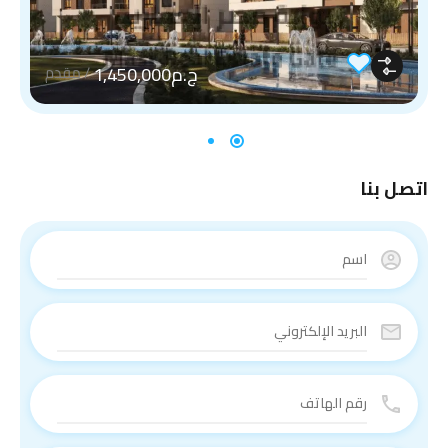
ج.م1,450,000
/
مقدم
اتصل بنا