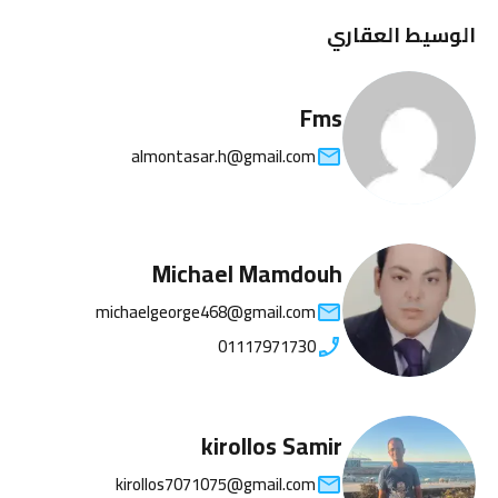
الوسيط العقاري
Fms
almontasar.h@gmail.com
Michael Mamdouh
michaelgeorge468@gmail.com
01117971730
kirollos Samir
kirollos7071075@gmail.com