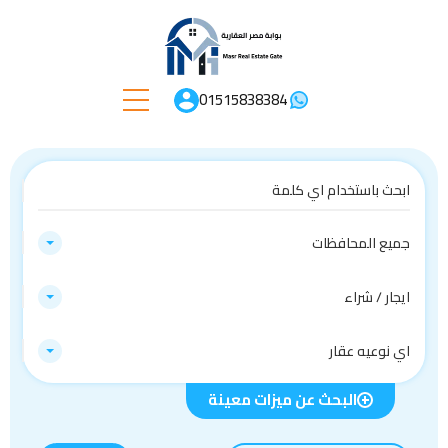
01515838384
جميع المحافظات
ايجار / شراء
اي نوعيه عقار
البحث عن ميزات معينة