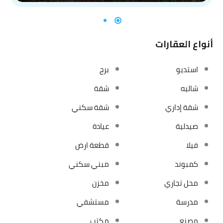
أنواع العقارات
استديو
برج
شاليه
شقة
شقة إداري
شقة سكني
صيدلية
عيادة
فيلا
قطعة ارض
كمبوند
مبني سكني
محل تجاري
مخزن
مدرسة
مستشفي
مصنع
مكتب