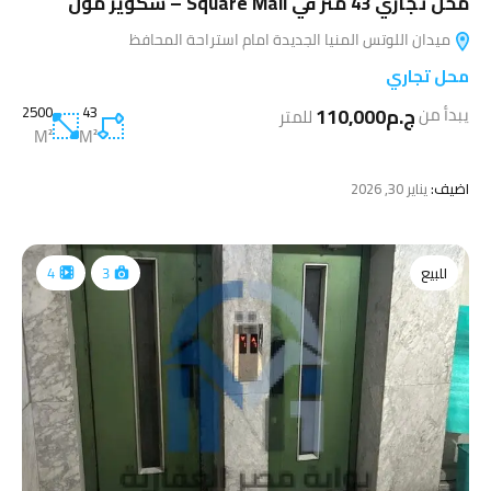
محل تجاري 43 متر في Square Mall – سكوير مول
ميدان اللوتس المنيا الجديدة امام استراحة المحافظ
محل تجاري
ج.م110,000
43
2500
يبدأ من
للمتر
M²
M²
اضيف:
يناير 30, 2026
للبيع
4
3