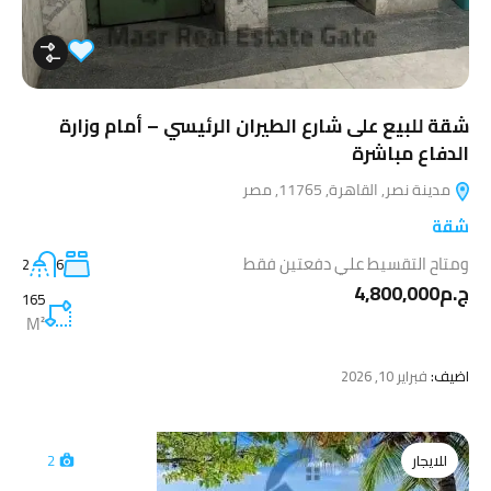
شقة للبيع على شارع الطيران الرئيسي – أمام وزارة
الدفاع مباشرة
مدينة نصر, القاهرة, 11765, مصر
شقة
ومتاح التقسيط علي دفعتين فقط
2
6
ج.م4,800,000
165
M²
اضيف:
فبراير 10, 2026
للايجار
2