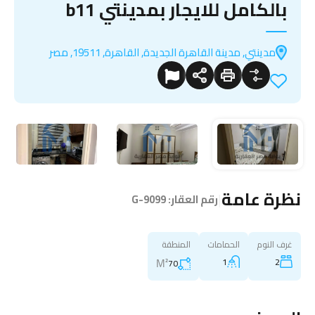
بالكامل للايجار بمدينتي b11
مدينتي, مدينة القاهرة الجديدة, القاهرة, 19511, مصر
نظرة عامة
|
رقم العقار:
G-9099
غرف النوم
الحمامات
المنطقة
M²
1
2
70