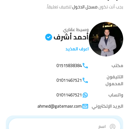
يجب أنت تكون
مسجل الدخول
لتضيف تعليقاً.
وسيط عقاري
أحمد أشرف
اعرف المذيد
مكتب
01515838384
التليفون
01011467521
المحمول
واتساب
01011467521
البريد الإلكتروني
ahmed@gatemasr.com