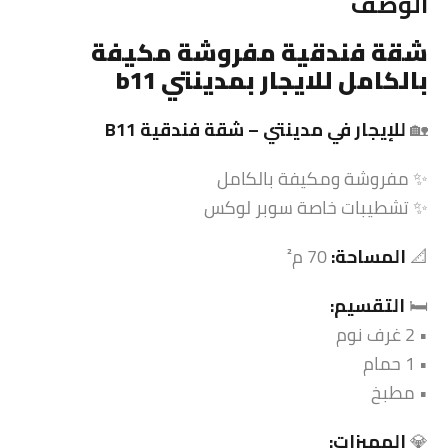
الوصف
شقة
فندقية مفروشة مكيفة
بالكامل للايجار بمدينتي b11
🏡
للإيجار في مدينتي –
شقة
فندقية B11
✨ مفروشة ومكيفة بالكامل
✨ تشطيبات خاصة سوبر لوكس
📐
المساحة:
70 م²
🛏️
التقسيم:
• 2 غرف نوم
• 1 حمام
• مطبخ
💎
المميزات: