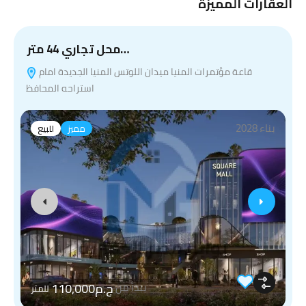
العقارات المميزة
محل تجاري 44 متر…
قاعة مؤتمرات المنيا ميدان اللوتس المنيا الجديدة امام
استراحه المحافظ
بناء 2028
مميز
للبيع
ج.م110,000
يبدأ من
للمتر