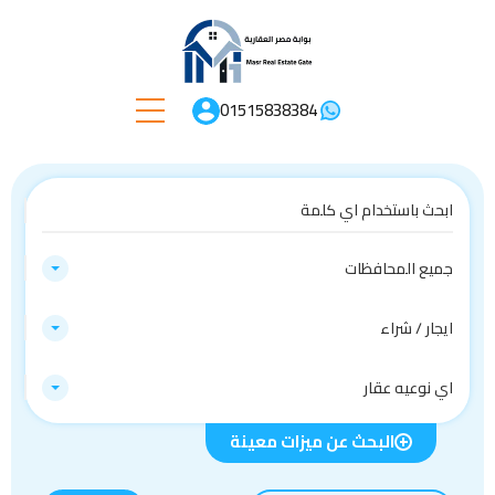
01515838384
جميع المحافظات
ايجار / شراء
اي نوعيه عقار
البحث عن ميزات معينة