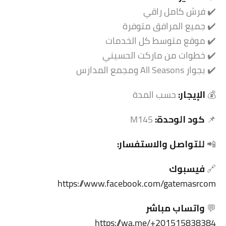
✔️ فرش كامل راقي
✔️ جميع المرافق متوفرة
✔️ موقع متوسط كل الخدمات
✔️ خطوات من ماركت الحسيني
✔️ بجوار All Seasons ومجمع المدارس
💰
الإيجار:
حسب المدة
📌
كود الوحدة:
M145
📲
للتواصل والاستفسار:
🔗
فيسبوك
https://www.facebook.com/gatemasrcom
💬
واتساب مباشر
https://wa.me/+201515838384