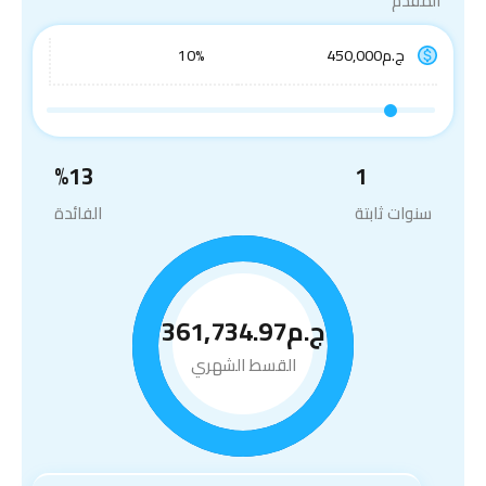
المقدم
%
13
1
سنوات ثابتة
الفائدة
ج.م361,734.97
القسط الشهري