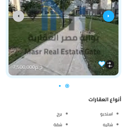
ج.م7,500,000
أنواع العقارات
استديو
برج
شاليه
شقة