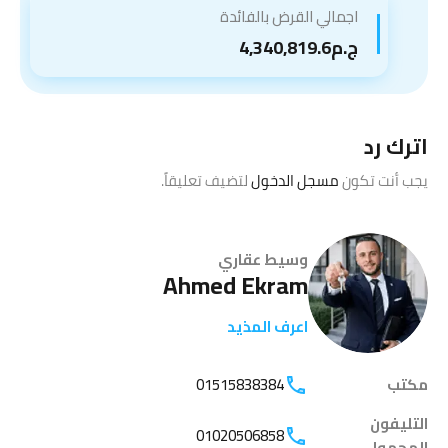
اجمالي القرض بالفائدة
ج.م4,340,819.6
اترك رد
يجب أنت تكون
مسجل الدخول
لتضيف تعليقاً.
وسيط عقاري
Ahmed Ekram
اعرف المذيد
مكتب
01515838384
التليفون
01020506858
المحمول