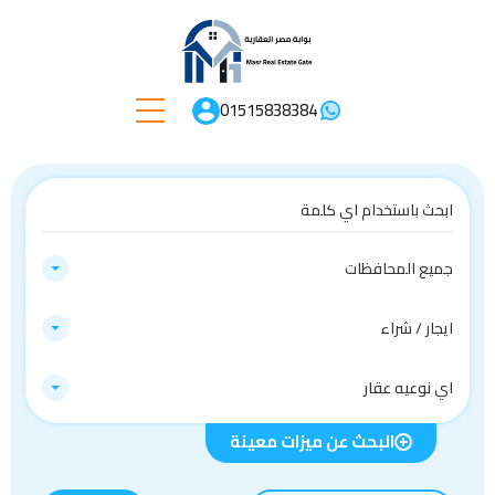
01515838384
جميع المحافظات
ايجار / شراء
اي نوعيه عقار
البحث عن ميزات معينة