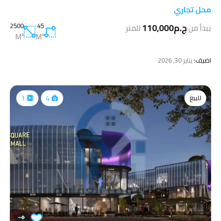
محل تجاري
ج.م110,000
45
2500
يبدأ من
للمتر
M²
M²
اضيف:
يناير 30, 2026
للبيع
1
4