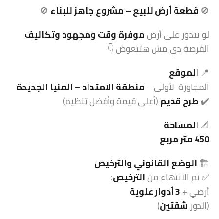
🚫
قطعة أرض للبيع – مشروع جاهز للبناء
🚫
لو بتدور على أرض
موفرة وقت ومجهود وتكاليف
الفرصة دي مش هتتعوض 👇
📍
الموقع
المجاورة الأولى –
منطقة الامتداد – المنيا الجديدة
✔️
طرح قديم
(أعلى قيمة وأفضل تنظيم)
📐
المساحة
450 متر مربع
🏗️
الوضع القانوني والترخيص
✅ تم الانتهاء من
الترخيص
:
أرضي +
3 أدوار علوية
(الدور
شقتين
)