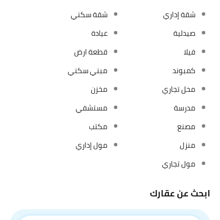
شقة إداري
شقة سكني
صيدلية
عيادة
فيلا
قطعة ارض
كمبوند
مبني سكني
محل تجاري
مخزن
مدرسة
مستشفي
مصنع
مكتب
منزل
مول إداري
مول تجاري
ابحث عن عقارك