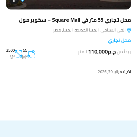
محل تجاري 55 متر في Square Mall – سكوير مول
الحى السياحي, المنيا الجديدة, المنيا, مصر
محل تجاري
ج.م110,000
55
2500
يبدأ من
للمتر
M²
M²
اضيف:
يناير 30, 2026