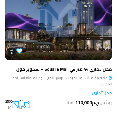
محل تجاري 44 متر في Square Mall – سكوير مول
قاعة مؤتمرات المنيا ميدان اللوتس المنيا الجديدة امام استراحه
المحافظ
محل تجاري
ج.م110,000
44
2500
يبدأ من
للمتر
M²
M²