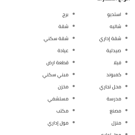
استديو
برج
شاليه
شقة
شقة إداري
شقة سكني
صيدلية
عيادة
فيلا
قطعة ارض
كمبوند
مبني سكني
محل تجاري
مخزن
مدرسة
مستشفي
مصنع
مكتب
منزل
مول إداري
مول تجاري