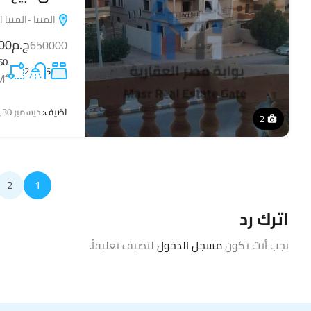
المنيا -المنيا 
ج.م1,650,000
650000
60
2
5
M²
اضيف:
ديسمبر 30, 2025
2
2
1
اترك رد
يجب أنت تكون
مسجل الدخول
لتضيف تعليقاً.