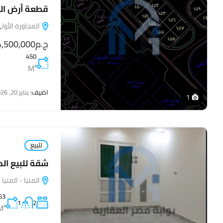
قطعة أرض المج
المجاورة الأول
ج.م4,500,000
450
M²
اضيف:
يناير 20, 2026
1
للبيع
شقة للبيع الحي
المنيا - المنيا
63
1
2
M²