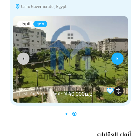
Cairo Governorate , Egypt
مميز
للايجار
ج.م40,000
لقطة مفروشة مكيفة بالكامل
أنواع العقارات