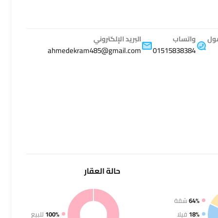
قسم أول 6 أكتوبر، حدائق أكتوبر، محافظة الجيزة 3284051
بناء 2025
مميز
للبيع
مول
واتساب
البريد الإلكتروني
ahmedekram485@gmail.com
01515838384
ج.م3,625,000
حالة
العقار
64%
شقة
18%
فيلا
100%
للبيع