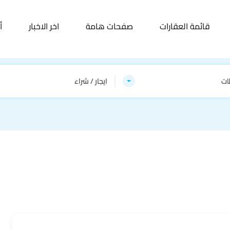
قائمة العقارات
صفحات هامة
اخر الاخبار
أ
ات
ايجار / شراء
أرضي بجاردن – 135م…