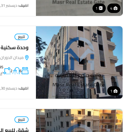
اضيف:
ديسمبر 31, 2025
1
4
للبيع
وحدة سكنية لل
ميدان الدوران الثاني, الحى 2, المن
95
2
6
M²
اضيف:
ديسمبر 30, 2025
1
للبيع
شقق للبيع الم