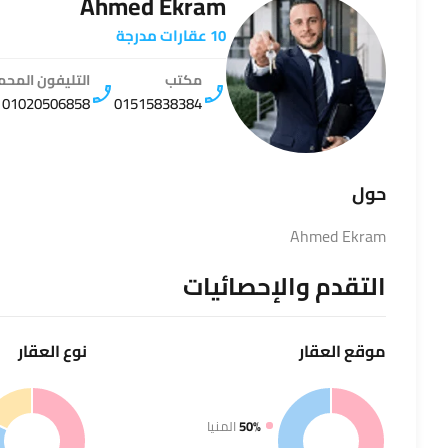
Ahmed Ekram
10 عقارات مدرجة
مكتب
التليفون المح
01020506858
01515838384
حول
Ahmed Ekram
التقدم والإحصائيات
موقع
العقار
نوع
العقار
50%
المنيا