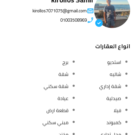
kirollos7071075@gmail.com
01003508969
انواع العقارات
استديو
برج
شاليه
شقة
شقة إداري
شقة سكني
صيدلية
عيادة
فيلا
قطعة ارض
كمبوند
مبني سكني
محل تجاري
مخزن