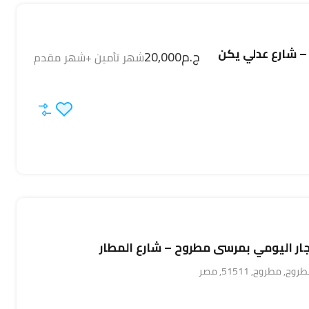
 – شارع عدلي يكن
ج.م20,000
شهر تأمين +شهر مقدم
ر اليومي بمرسى مطروح – شارع المطار
طروح, 51511, مصر