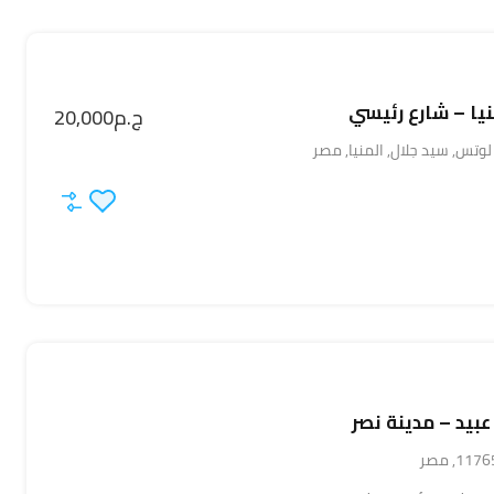
نيا – شارع رئيسي
ج.م20,000
عبيد – مدينة نصر