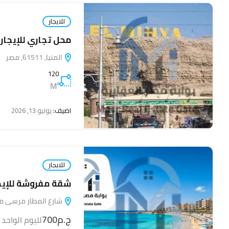
للايجار
محل تجاري للإيجار
المنيا, 61511, مصر
120
M²
اضيف:
يوليو 13, 2026
للايجار
شقة مفروشة للإيجا
شارع المطار مرسى مطروح, م
ج.م700
لليوم الواحد