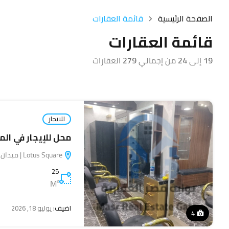
الصفحة الرئيسية
قائمة العقارات
قائمة العقارات
19
إلى
24
من إجمالي
279
العقارات
للايجار
محل للإيجار في الم
Lotus Square | ميدان لوتس, سيد جلال, المنيا, مصر
25
M²
اضيف:
يوليو 18, 2026
4