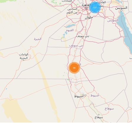
127
66