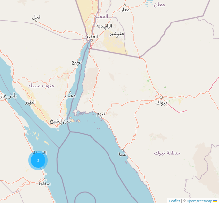
2
|
©
OpenStreetMap
Leaflet