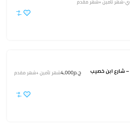
ي-شهر تأمين +شهر مقدم
 – شارع ابن خصيب
ج.م4,000
شهر تأمين +شهر مقدم