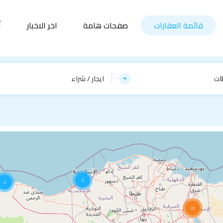
قائمة العقارات
صفحات هامة
اخر الاخبار
أ
ات
ايجار / شراء
2
3
22