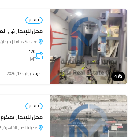
للايجار
محل للإيجار في الم
Lotus Square | ميدان لوتس, سيد جلال, المنيا, مصر
120
M²
اضيف:
يوليو 18, 2026
6
للايجار
محل للإيجار بمكرم 
مدينة نصر, القاهرة, 11765, مصر