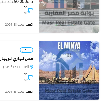
ج.م90,000
عقد سنو
50
M²
اضيف:
يوليو 18, 2026
للايجار
محل تجاري للإيجار
المنيا, 61511, مصر
20
M²
اضيف:
يوليو 13, 2026