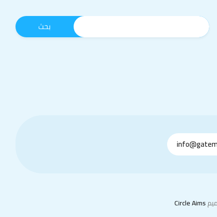
info@gatem
يم
Circle Aims