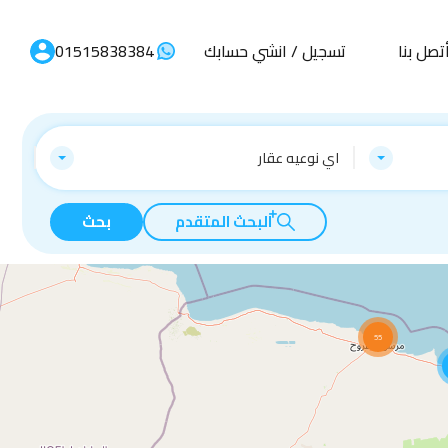
تصل بنا
تسجيل / انشي حسابك
01515838384
اي نوعيه عقار
البحث المتقدم
بحث
55