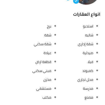
انواع العقارات
استديو
برج
شاليه
شقة
شقة إداري
شقة سكني
صيدلية
عيادة
فيلا
قطعة ارض
كمبوند
مبني سكني
محل تجاري
مخزن
مدرسة
مستشفي
مصنع
مكتب