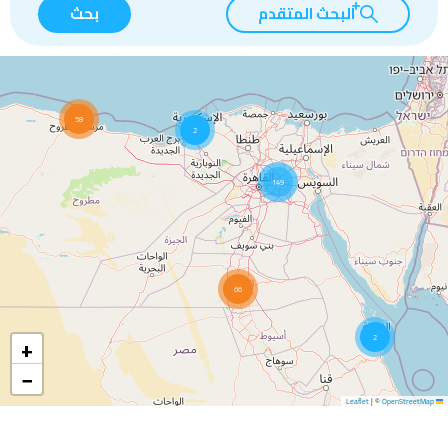
البحث المتقدم
بحث
58
2
149
66
+
2
−
|
©
OpenStreetMap
Leaflet