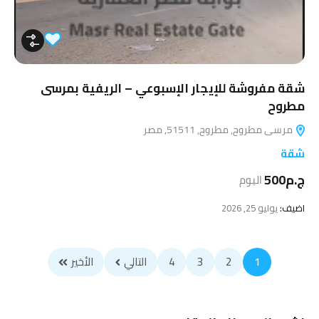
شقة مفروشة للإيجار الإسبوعي – الريفية بمرسى
مطروح
مرسى مطروح, مطروح, 51511, مصر
شقة
ج.م500
اليوم
اضيف:
يوليو 25, 2026
1
2
3
4
التالي
الأخير