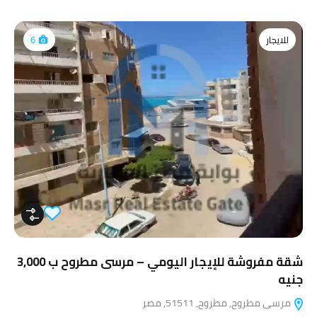
للايجار
6
شقة مفروشة للإيجار اليومي – مرسى مطروح ب 3,000
جنيه
مرسى مطروح, مطروح, 51511, مصر