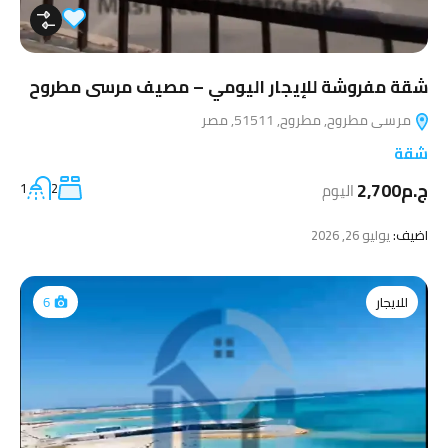
شقة مفروشة للإيجار اليومي – مصيف مرسى مطروح
مرسى مطروح, مطروح, 51511, مصر
شقة
ج.م2,700
اليوم
2
1
اضيف:
يوليو 26, 2026
للايجار
6