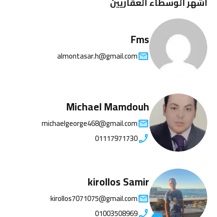
اشهر الوسطاء العقاريين
Fms
almontasar.h@gmail.com
Michael Mamdouh
michaelgeorge468@gmail.com
01117971730
kirollos Samir
kirollos7071075@gmail.com
01003508969