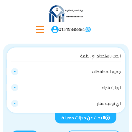
01515838384
جميع المحافظات
ايجار / شراء
اي نوعيه عقار
البحث عن ميزات معينة