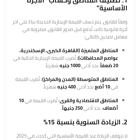
1. تصنيف المناطق وحساب “الأجرة
الأساسية”
وفقاً للقانون، يتم حساب القيمة الإيجارية الجديدة بناءً على آخر
أجرة قانونية كانت تُدفع قبل صدور القانون، مضروبة في
معامل تصحيح كالتالي:
المناطق المتميزة (القاهرة الكبرى، الإسكندرية،
عواصم المحافظات):
تُضرب القيمة الإيجارية الحالية في
20 ضعفاً
، بحد أدنى
1000 جنيه
شهرياً.
المناطق المتوسطة (المدن والمراكز):
تُضرب القيمة
في
10 أضع
بحد أدنى
400 جنيه
شهرياً.
المناطق الاقتصادية والقرى:
تُضرب القيمة في
10
أضعاف
، بحد أدنى
250 جنيهاً
.
2. الزيادة السنوية بنسبة 15%
لا تتوقف الزيادة عند القيمة الأساسية التي حُددت في 2025،