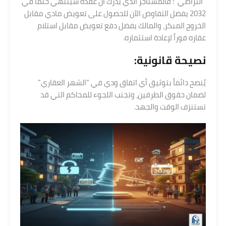
“التراضي”؛ فالمستأجر الذي يدرك أن عقده سينتهي حتماً في
2032 يفضل التفاوض الآن للحصول على تعويض مادي مقابل
الخروج المبكر، والمالك يفضل دفع تعويض مقابل استلام
عقاره فوراً لإعادة استثماره.
نصيحة قانونية:
يُنصح دائماً بتوثيق أي اتفاق ودي في “الشهر العقاري”
لضمان حقوق الطرفين، وتجنب اللجوء للمحاكم التي قد
تستنزف الوقت والجهد.