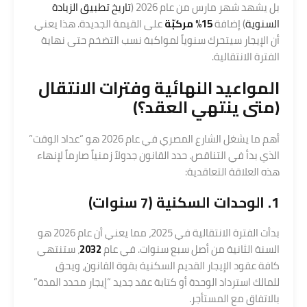
بل يشهد شهر مارس من عام 2026 (
تاريخ تطبيق الزيادة
السنوية
) إضافة
15% مركبّة
على القيمة الجديدة. هذا يعني
أن الإيجار سيتحرك سنوياً لمواكبة نسب التضخم حتى نهاية
الفترة الانتقالية.
المواعيد النهائية وفترات الانتقال
(متى ينتهي العقد؟)
أهم ما يشغل الشارع المصري في عام 2026 هو “عداد الوقت”
الذي بدأ في التناقص. حدد القانون جدولاً زمنياً صارماً لإنهاء
هذه العلاقة التعاقدية:
1. الوحدات السكنية (7 سنوات)
بدأت الفترة الانتقالية في 2025، مما يعني أن عام 2026 هو
السنة الثانية من أصل سبع سنوات. في عام
2032
، ستنتهي
كافة عقود الإيجار القديم السكنية بقوة القانون، ويحق
للمالك استرداد الوحدة أو كتابة عقد جديد “إيجار محدد المدة”
بالاتفاق مع المستأجر.