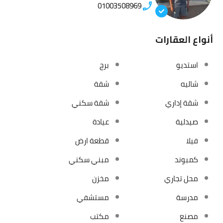
01003508969
أنواع العقارات
استديو
برج
شاليه
شقة
شقة إداري
شقة سكني
صيدلية
عيادة
فيلا
قطعة ارض
كمبوند
مبني سكني
محل تجاري
مخزن
مدرسة
مستشفي
مصنع
مكتب