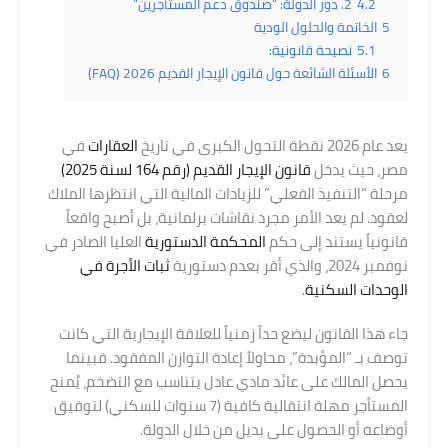
4.2
2. دور الدولة: “صندوق دعم المستأجرين”
5
الخاتمة والحلول الودية
5.1
نصيحة قانونية:
6
الأسئلة الشائعة حول قانون الإيجار القديم 2026 (FAQ)
يعد عام 2026 نقطة التحول الكبرى في تاريخ
العقارات
في
مصر، حيث يدخل
قانون الإيجار القديم (رقم 164 لسنة 2025)
مرحلة “التنفيذ الفعلي” للزيادات المالية التي انتظرها الملاك
لعقود. لم يعد الأمر مجرد نقاشات برلمانية، بل أصبح واقعاً
قانونياً يستند إلى حكم
المحكمة الدستورية
العليا الصادر في
نوفمبر 2024، والذي أقر بعدم دستورية
ثبات الأجرة في
الوحدات السكنية
.
جاء هذا القانون ليضع حداً زمنياً للعلاقة الإيجارية التي كانت
توصف بـ “المؤبدة”، محاولاً إعادة التوازن المفقود. فبينما
يحصل المالك على عائد مادي عادل يتناسب مع التضخم، يُمنح
المستأجر مهلة انتقالية كافية (7 سنوات للسكني) لتوفيق
أوضاعه أو الحصول على بديل من خلال الدولة.