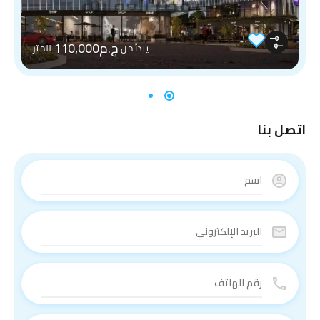
ج.م110,000
يبدأ من
للمتر
اتصل بنا