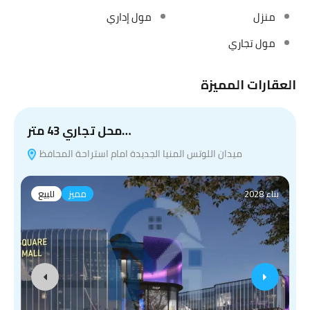
منزل
مول إداري
مول تجاري
العقارات المميزة
محل تجاري 43 متر…
ميدان اللوتس المنيا الجديدة امام استراحة المحافظ
بناء 2028
مميز
للبيع