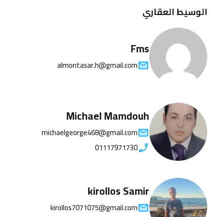
الوسيط العقاري
Fms
almontasar.h@gmail.com
Michael Mamdouh
michaelgeorge468@gmail.com
01117971730
kirollos Samir
kirollos7071075@gmail.com