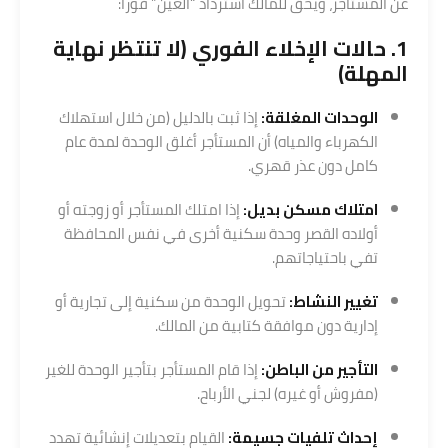
عن المستأجر، ويحق للمالك استرداد “العين” فوراً:
1. حالات الإخلاء الفوري (لا تنتظر نهاية
المهلة)
الوحدات المغلقة:
إذا ثبت بالدليل (من خلال استهلاك
الكهرباء والمياه) أن المستأجر أغلق الوحدة لمدة عام
كامل دون عذر قهري.
امتلاك مسكن بديل:
إذا امتلك المستأجر أو زوجته أو
أولاده القصر وحدة سكنية أخرى في نفس المحافظة
تفي باحتياجاتهم.
تغيير النشاط:
تحويل الوحدة من سكنية إلى تجارية أو
إدارية دون موافقة كتابية من المالك.
التأجير من الباطن:
إذا قام المستأجر بتأجير الوحدة للغير
(مفروش أو غيره) لجني الأرباح.
إحداث تلفيات جسيمة:
القيام بتعديلات إنشائية تهدد