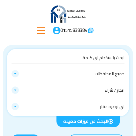
01515838384
جميع المحافظات
ايجار / شراء
اي نوعيه عقار
البحث عن ميزات معينة