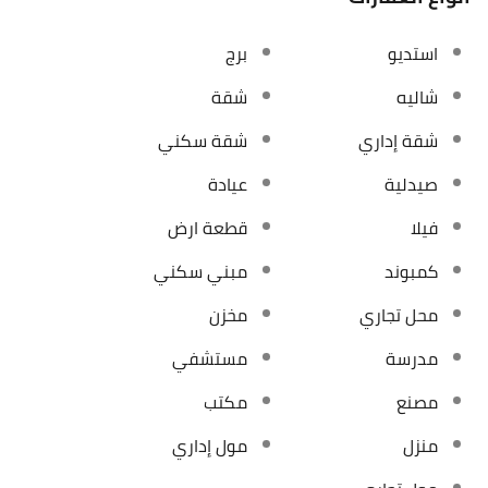
استديو
برج
شاليه
شقة
شقة إداري
شقة سكني
صيدلية
عيادة
فيلا
قطعة ارض
كمبوند
مبني سكني
محل تجاري
مخزن
مدرسة
مستشفي
مصنع
مكتب
منزل
مول إداري