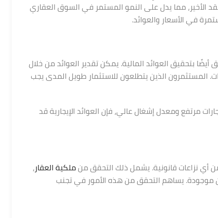
دة بنسبة 5% إلى 7% سنويًا في العقد الأخير، مما يدل على النمو المستمر في السوق العقاري
ج.م11,000
المدة سنتين ويجدد العقد
مرة في الأسعار والعوائد.
أيضًا بتحقيق العوائد المالية. يمكن تقدير العوائد من خلال
رات. المستثمرون الذين يتطلعون للاستثمار طويل المدى يجب
رات مرتفع ومعدل إشغال عالي، فإن العوائد الإيجارية قد
 من أي نزاعات قانونية. يشمل ذلك التحقق من
ملكية العقار
،
كون موجودة. يساهم التحقق من هذه الأمور في تجنب