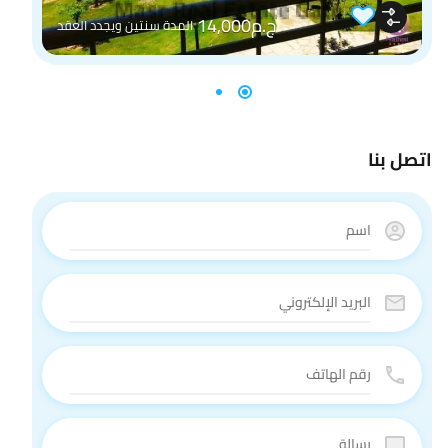
ج.م14,000
المدة سنتين ويجدد العقد
اتصل بنا