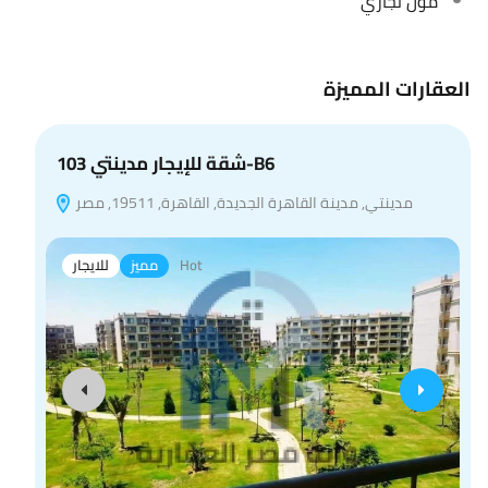
مول تجاري
العقارات المميزة
شقة للإيجار مدينتي 103-B6
مدينتي, مدينة القاهرة الجديدة, القاهرة, 19511, مصر
Hot
مميز
للايجار