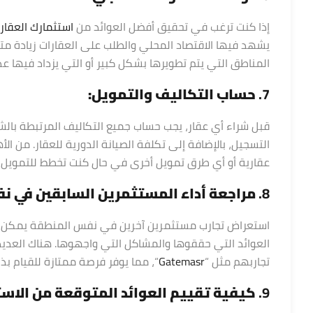
إذا كنت ترغب في تحقيق أفضل العوائد من
استثمارك العقار
يشهد فيها الاقتصاد المحلي والطلب على العقارات زيادة متو
المناطق التي يتم تطويرها بشكل كبير أو التي يزداد فيها عدد
7.
حساب التكاليف والتمويل:
قبل شراء أي عقار، يجب حساب جميع التكاليف المرتبطة بالشر
التسجيل، بالإضافة إلى تكلفة الصيانة الدورية للعقار. من الأ
عقارية أو أي طرق تمويل أخرى في حال كنت تخطط للتمويل ب
8.
مراجعة أداء المستثمرين السابقين في ن
استعراض تجارب مستثمرين آخرين في نفس المنطقة يمكن أن
العوائد التي حققوها والمشاكل التي واجهوها. هناك العدي
تجاربهم مثل “
Gatemasr
“، مما يوفر فرصة ممتازة للقيام بذل
9.
كيفية تقييم العوائد المتوقعة من الاست