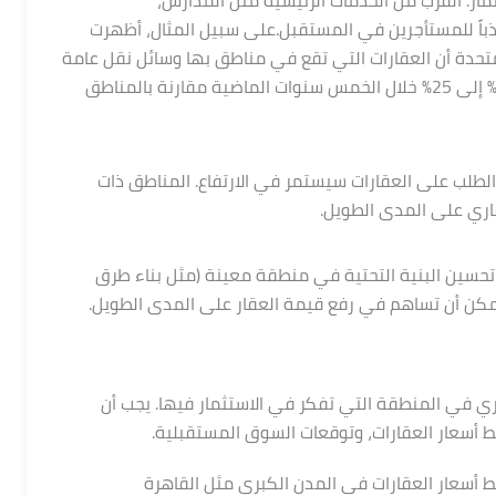
ذباً للمستأجرين في المستقبل.على سبيل المثال، أظهرت
متحدة أن العقارات التي تقع في مناطق بها وسائل نقل عامة
متطورة شهدت زيادة في قيمتها بنسبة تتراوح بين 20% إلى 25% خلال الخمس سنوات الماضية مقارنة بالمناطق
للإيجار في مدينتي استوديو…
لب على العقارات سيستمر في الارتفاع. المناطق ذات
مدينتي, مدينة القاهرة الجديدة, القاهرة, 19511, مصر
قاري على المدى الطويل.
Hot
مميز
للايجار
تحسين البنية التحتية في منطقة معينة (مثل بناء طرق
مكن أن تساهم في رفع قيمة العقار على المدى الطويل.
ي في المنطقة التي تفكر في الاستثمار فيها. يجب أن
ط أسعار العقارات، وتوقعات السوق المستقبلية.
 أسعار العقارات في المدن الكبرى مثل القاهرة