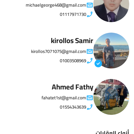
michaelgeorge468@gmail.com
01117971730
kirollos Samir
kirollos7071075@gmail.com
01003508969
Ahmed Fathy
fahatet1st@gmail.com
01554343639
أنواع العقارات