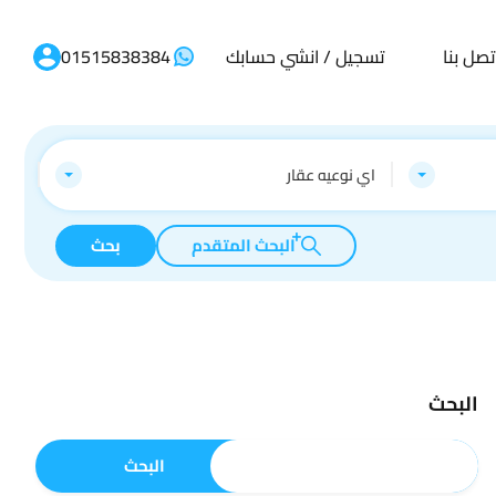
تصل بنا
تسجيل / انشي حسابك
01515838384
اي نوعيه عقار
البحث المتقدم
بحث
البحث
البحث