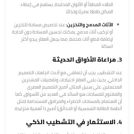
الطلاء المطفأ أو الألوان المحايدة، يساهم في إعطاء
المكان طابعًا عصريًا وجذابًا.
الأثاث المدمج والتخزين:
عند تخصيص مساحة للتخزين
أو تركيب أثاث مدمج، يمكنك تحسين المساحة دون الحاجة
لإضافة قطع أثاث ضخمة، مما يجعل العقار يبدو أكثر
اتساعًا.
3.
مراعاة الأذواق الحديثة
عند التشطيب، يجب أن تتماشى مع أحدث اتجاهات التصميم
الداخلي، بحيث يلبي العقار احتياجات وتفضيلات المشترين
المحتملين. على سبيل المثال، أصبح التصميم العصري
والمفتوح للمساحات هو السائد في العديد من الأسواق، كما
أن الاهتمام بالمساحات الخضراء والمرافق المستدامة (مثل
أنظمة الطاقة الشمسية أو الحدائق) أصبح ذا أهمية متزايدة.
4.
الاستثمار في التشطيب الذكي