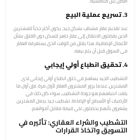
أفضل بين منافسيه.
3.
تسريع عملية البيع
عند تقديم عقار مشطب بشكل جيد، يكون أكثر جذباً للمشترين
الذين يفضلون الانتقال إلى عقار جاهز للسكن دون القلق بشأن
الأعمال الإضافية. هذا يقلل من الوقت الذي يستغرقه العقار
في السوق قبل أن يتم بيعه.
4.
تحقيق انطباع أولي إيجابي
التشطيب الجيد يساهم في خلق انطباع أولي إيجابي لدى
المشترين. عندما يزور المشترون العقار لأول مرة، فإن أول ما
يلفت انتباههم هو جودة التشطيب، سواء كان ذلك في
الأرضيات أو الأسطح أو الإضاءة. تشطيب جيد يجعل المشترين
يشعرون بأنهم يحصلون على قيمة مقابل أموالهم.
التشطيب و
الشراء العقاري
: تأثيره في
التسويق واتخاذ القرارات