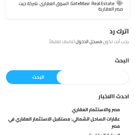
,
,
,
Real Estate
GateMasr
السوق العقاري
شركة جيت
مصر العقارية
اترك رد
يجب أنت تكون
مسجل الدخول
لتضيف تعليقاً.
البحث
البحث
احدث االاخبار
مصر والاستثمار العقاري
عقارات الساحل الشمالي: مستقبل الاستثمار العقاري في
مصر