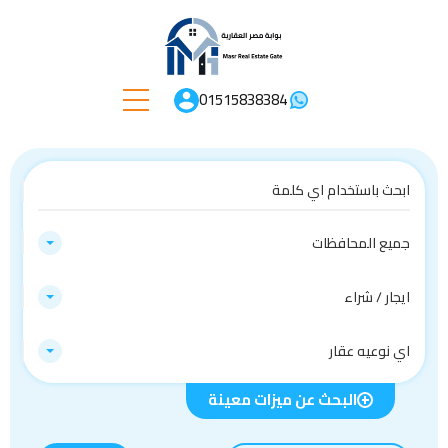
01515838384
جميع المحافظات
ايجار / شراء
اي نوعيه عقار
البحث عن ميزات معينة