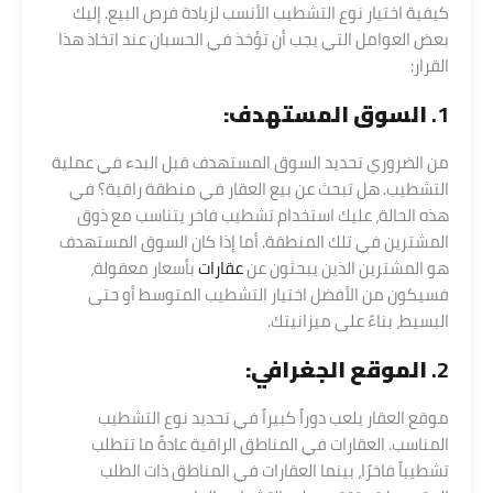
كيفية اختيار نوع التشطيب الأنسب لزيادة فرص البيع. إليك
بعض العوامل التي يجب أن تؤخذ في الحسبان عند اتخاذ هذا
القرار:
1.
السوق المستهدف:
من الضروري تحديد السوق المستهدف قبل البدء في عملية
التشطيب. هل تبحث عن بيع العقار في منطقة راقية؟ في
هذه الحالة، عليك استخدام تشطيب فاخر يتناسب مع ذوق
المشترين في تلك المنطقة. أما إذا كان السوق المستهدف
هو المشترين الذين يبحثون عن
عقارات
بأسعار معقولة،
فسيكون من الأفضل اختيار التشطيب المتوسط أو حتى
البسيط، بناءً على ميزانيتك.
2.
الموقع الجغرافي:
موقع العقار يلعب دوراً كبيراً في تحديد نوع التشطيب
المناسب. العقارات في المناطق الراقية عادةً ما تتطلب
تشطيباً فاخرًا، بينما العقارات في المناطق ذات الطلب