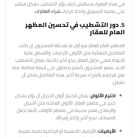
في هذه الفقرة، سنناقش كيف يؤثر التشطيب بشكل مباشر
على عملية التسويق واتخاذ قرارات
شراء العقارات
.
5.
دور التشطيب في تحسين المظهر
العام للعقار
المظهر العام للعقار هو أول ما يلاحظه المشترون. إن كانت
التفاصيل النهائية مثل الألوان، الأرضيات، والأسطح عالية
الجودة، فهي تجعل العقار يبدو أكثر جاذبية. بفضل التشطيب
الجيد، يشعر المشترون بأنهم يحصلون على قيمة مضافة، مما
يعزز قرارهم بالشراء بسرعة أكبر. هذه التفاصيل يمكن أن
تشمل:
اختيار الألوان:
يمكن لاختيار ألوان الجدران أن يؤثر بشكل
كبير في مظهر العقار. الألوان الفاتحة مثل الأبيض
والرمادي تعتبر محببة في معظم الأوقات، لأنها تجعل
المساحات تبدو أكبر وأكثر إشراقًا.
الأرضيات:
الأرضيات الخشبية أو الرخامية تضيف لمسة