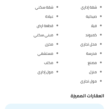
شقة إداري
شقة سكني
صيدلية
عيادة
فيلا
قطعة ارض
كمبوند
مبني سكني
محل تجاري
مخزن
مدرسة
مستشفي
مصنع
مكتب
منزل
مول إداري
مول تجاري
العقارات المميزة