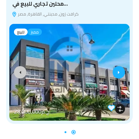
محلين تجاري للبيع في…
كرافت زون, مدينتي, القاهرة, مصر
مميز
للبيع
ج.م28,000,000
سعر المحليين