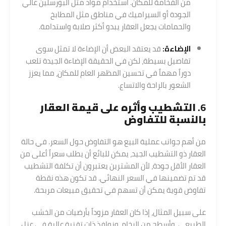
من الفخامة للمكان. استخدام مواد مثل البورسلين عالي
الجودة أو السيراميك في مناطق مثل المطابخ
والحمامات يجعل العقار يبدو أكثر صلابة واستدامة.
الإضاءة:
قد يعتقد البعض أن الإضاءة لا تمثل سوى
تفاصيل بسيطة، لكن في الحقيقة الإضاءة الجيدة تلعب
دوراً مهماً في تحسين المظهر العام للمكان، مما يعزز
الشعور بالراحة والاتساع.
6.
التشطيب وأثره على قيمة العقار
بالنسبة للتفاوض
من أهم جوانب عملية البيع هو التفاوض حول السعر. في حالة
العقار ذو التشطيب الجيد، يمكن للبائع أن يطلب سعراً أعلى من
العقار الأقل جودة، لأن المشترين يعتبرون أن تكلفة التشطيب
قد تم تضمينها في السعر النهائي. قد تكون هذه نقطة
تفاوض قوية يمكن أن تسهم في تحقيق مبيعات مربحة.
على سبيل المثال، إذا كان العقار مزوداً بأرضيات من الخشب
الطبيعي، وأسطح من الرخام، ونوافذ ذات تقنية عالية في عزل