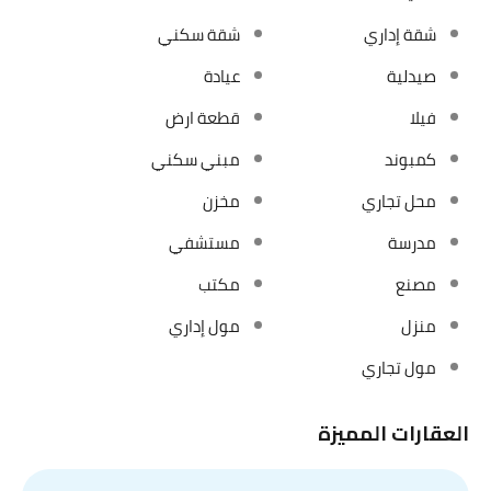
شقة إداري
شقة سكني
صيدلية
عيادة
فيلا
قطعة ارض
كمبوند
مبني سكني
محل تجاري
مخزن
مدرسة
مستشفي
مصنع
مكتب
منزل
مول إداري
مول تجاري
العقارات المميزة