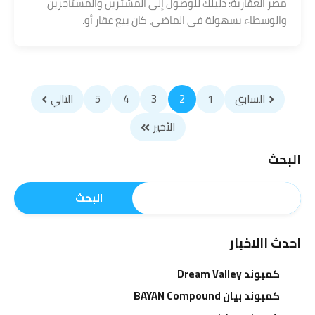
مصر العقارية: دليلك للوصول إلى المشترين والمستأجرين
والوسطاء بسهولة في الماضي، كان بيع عقار أو.
السابق
1
2
3
4
5
التالي
الأخير
البحث
البحث
احدث االاخبار
كمبوند Dream Valley
كمبوند بيان BAYAN Compound