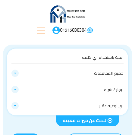
01515838384
جميع المحافظات
ايجار / شراء
اي نوعيه عقار
البحث عن ميزات معينة