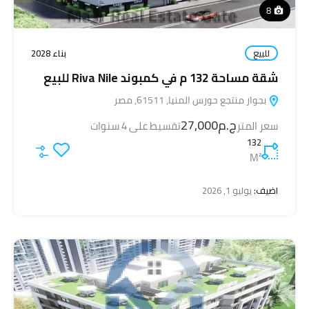
8
للبيع
بناء 2028
شقة مساحة 132 م في كمبوند Riva Nile للبيع
بجوار منتجع حورس المنيا, 61511, مصر
ج.م27,000
سعر المتر
تقسيط على 4 سنوات
132
M²
اضيف:
يوليو 1, 2026