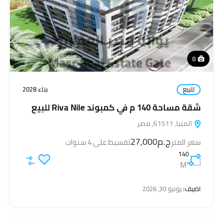
8
للبيع
بناء 2028
شقة مساحة 140 م في كمبوند Riva Nile للبيع
المنيا, 61511, مصر
ج.م27,000
سعر المتر
تقسيط على 4 سنوات
140
M²
اضيف:
يونيو 30, 2026