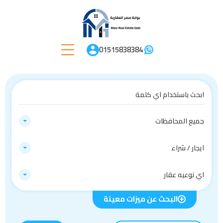
01515838384
جميع المحافظات
ايجار / شراء
اي نوعيه عقار
البحث عن ميزات معينة