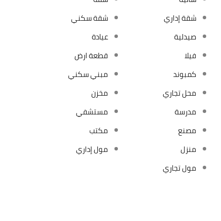
شقة إداري
شقة سكني
صيدلية
عيادة
فيلا
قطعة ارض
كمبوند
مبني سكني
محل تجاري
مخزن
مدرسة
مستشفي
مصنع
مكتب
منزل
مول إداري
مول تجاري