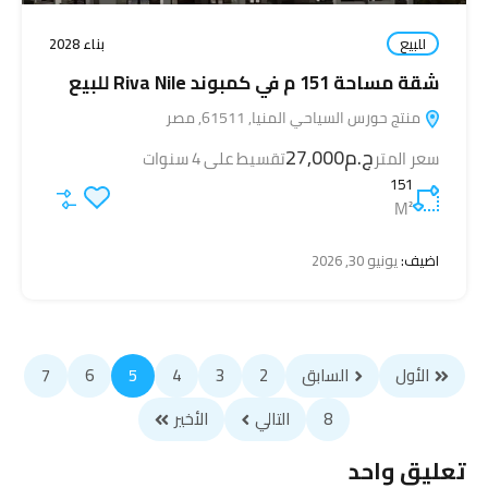
للبيع
بناء 2028
شقة مساحة 151 م في كمبوند Riva Nile للبيع
منتج حورس السياحي المنيا, 61511, مصر
ج.م27,000
سعر المتر
تقسيط على 4 سنوات
151
M²
اضيف:
يونيو 30, 2026
الأول
السابق
2
3
4
5
6
7
8
التالي
الأخير
تعليق واحد