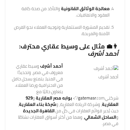
معالجة الوثائق القانونية
والتأكد من صحة كافة
العقود والاتفاقيات.
تقديم المشورة الاستثمارية وتوجيه العملاء نحو الفرص
الآمنة والمربحة.
👨‍💼 مثال على وسيط عقاري محترف:
أحمد أشرف
أحمد أشرف
وسيط عقاري
معروف في مصر، وتحديدًا
أحمد أشرف
في المنيا، يتمتع بسجل حافل
من الاحترافية ورضا العملاء.
يتعاون حاليًا مع
شركتي
.com/”>
gatemasr
بوابه مصر العقارية
و
929
العقارية
، وشركة الريادة العقارية، و
شركة بناء العقارية
،
حيث يُدير قوائم العقارات في كلٍّ من
القاهرة الجديدة
و
الساحل الشمالي
، وهما من أكثر أسواق العقارات نشاطًا
في مصر.