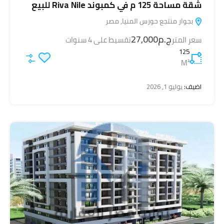
شقة مساحة 125 م في كمبوند Riva Nile للبيع
بجوار منتجع حورس المنيا, مصر
ج.م27,000
سعر المتر
تقسيط على 4 سنوات
125
M²
اضيف:
يوليو 1, 2026