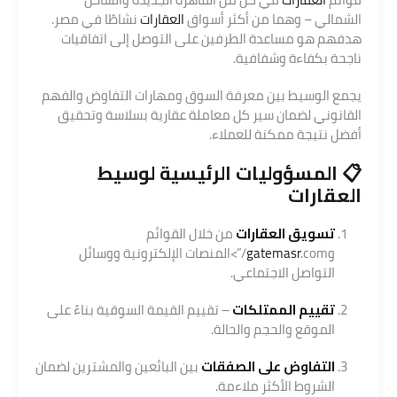
الشمالي – وهما من أكثر أسواق
العقارات
نشاطًا في مصر.
هدفهم هو مساعدة الطرفين على التوصل إلى اتفاقيات
ناجحة بكفاءة وشفافية.
يجمع الوسيط بين معرفة السوق ومهارات التفاوض والفهم
القانوني لضمان سير كل معاملة عقارية بسلاسة وتحقيق
أفضل نتيجة ممكنة للعملاء.
📋 المسؤوليات الرئيسية لوسيط
العقارات
تسويق العقارات
من خلال القوائم
و
gatemasr
.com/”>المنصات الإلكترونية ووسائل
التواصل الاجتماعي.
تقييم الممتلكات
– تقييم القيمة السوقية بناءً على
الموقع والحجم والحالة.
التفاوض على الصفقات
بين البائعين والمشترين لضمان
الشروط الأكثر ملاءمة.