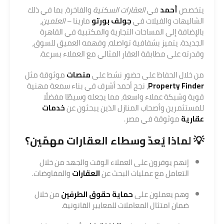
يتخصص
أحمد
في
العقارات السكنية
والفاخرة، بما في ذلك
الشاليهات والفيلات في
جولف بورتو
مارينا –
العلمين
،
بالإضافة إلى المساحات التجارية والمكتبية في القاهرة
الجديدة. يتميز بشفافية تواصله، وفهمه العميق للسوق،
وقدرته على مطابقة العقار المثالي مع العملاء بسرعة.
من خلال الحفاظ على حضور نشط على
منصات
موثوقة مثل
Property Finder
، نجح أحمد أشرف في بناء سمعة مهنية
قوية وشبكة عملاء واسعة، مما يجعله وسيطًا مفضلًا
للمستثمرين وأصحاب المنازل الذين يبحثون عن
خدمات
عقارية
موثوقة في مصر.
💡 لماذا يُعدّ وسطاء
العقارات
مهمّين؟
إنهم يوفرون على العملاء الوقت والجهد من خلال
التعامل مع عمليات البحث عن
العقارات
والمفاوضات.
وهم يعملون على
حماية حقوق الطرفين
من خلال
ضمان امتثال المعاملات للمعايير القانونية.