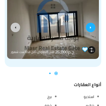
ج.م25,000
قابل للتفاوض-أقل مدة ست شهور
أنواع العقارات
استديو
برج
شاليه
شقة