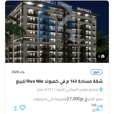
8
للبيع
بناء 2028
شقة مساحة 143 م في كمبوند Riva Nile للبيع
منتجع حورس السياحي المنيا, 61511, مصر
ج.م27,000
سعر المتر
تقسيط على 4 سنوات
143
M²