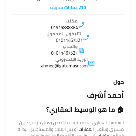
210 عقارات مدرجة
مكتب
01515838384
التليفون المحمول
01011467521
واتساب
01011467521
البريد الإلكتروني
ahmed@gatemasr.com
حول
أحمد أشرف
🏠 ما هو الوسيط العقاري؟
السمسار العقاري هو محترف متخصص يعمل كوسيط بين
مشتري وبائعي
العقارات
أو بين الملاك والمستأجرين. لإدارة
قوائم
العقارات
في كل من القاهرة الجديدة والساحل