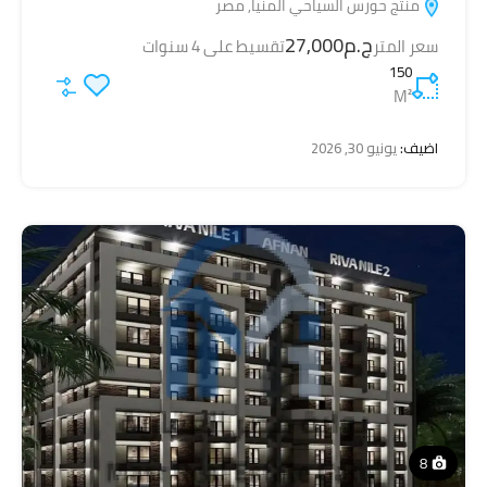
منتج حورس السياحي المنيا, مصر
ج.م27,000
سعر المتر
تقسيط على 4 سنوات
150
M²
اضيف:
يونيو 30, 2026
8