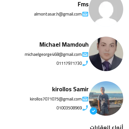
Fms
almontasar.h@gmail.com
Michael Mamdouh
michaelgeorge468@gmail.com
01117971730
kirollos Samir
kirollos7071075@gmail.com
01003508969
أنواع العقارات