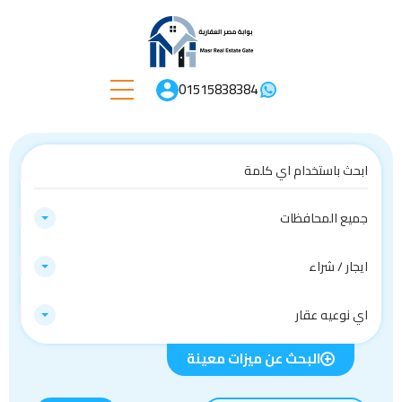
01515838384
جميع المحافظات
ايجار / شراء
اي نوعيه عقار
البحث عن ميزات معينة