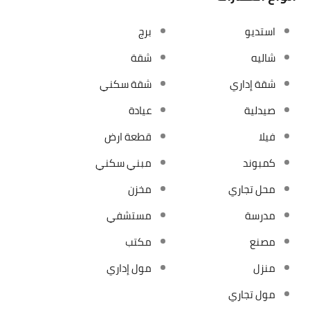
استديو
برج
شاليه
شقة
شقة إداري
شقة سكني
صيدلية
عيادة
فيلا
قطعة ارض
كمبوند
مبني سكني
محل تجاري
مخزن
مدرسة
مستشفي
مصنع
مكتب
منزل
مول إداري
مول تجاري