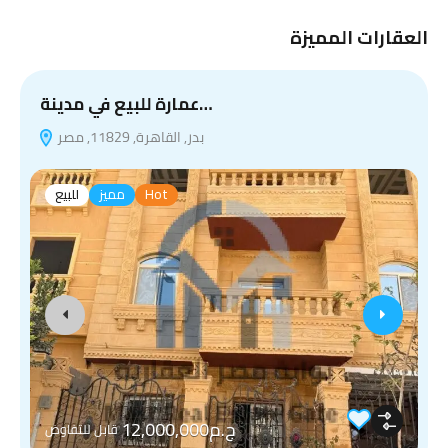
العقارات المميزة
ب
عمارة للبيع في مدينة…
بدر, القاهرة, 11829, مصر
Hot
مميز
للبيع
ج.م12,000,000
قابل للتفاوض