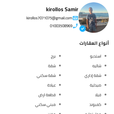
kirollos Samir
kirollos7071075@gmail.com
01003508969
أنواع العقارات
استديو
برج
شاليه
شقة
شقة إداري
شقة سكني
صيدلية
عيادة
فيلا
قطعة ارض
كمبوند
مبني سكني