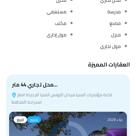
محل تجاري
مخزن
مدرسة
مستشفي
مصنع
مكتب
منزل
مول إداري
مول تجاري
العقارات المميزة
محل تجاري 44 متر…
قاعة مؤتمرات المنيا ميدان اللوتس المنيا الجديدة امام
استراحه المحافظ
بناء 2028
مميز
للبيع