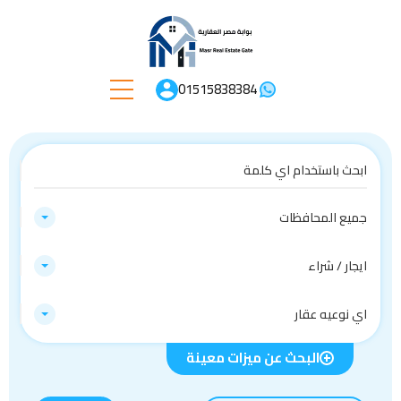
01515838384
جميع المحافظات
ايجار / شراء
اي نوعيه عقار
البحث عن ميزات معينة