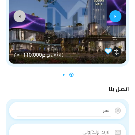
ج.م110,000
يبدأ من
للمتر
اتصل بنا