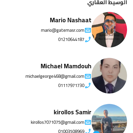
الوسيط العقاري
Mario Nashaat
mario@gatemasr.com
01210644187
Michael Mamdouh
michaelgeorge468@gmail.com
01117971730
kirollos Samir
kirollos7071075@gmail.com
01003508969