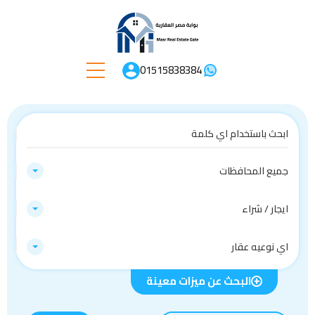
01515838384
جميع المحافظات
ايجار / شراء
اي نوعيه عقار
البحث عن ميزات معينة