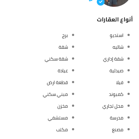
أنواع العقارات
استديو
برج
شاليه
شقة
شقة إداري
شقة سكني
صيدلية
عيادة
فيلا
قطعة ارض
كمبوند
مبني سكني
محل تجاري
مخزن
مدرسة
مستشفي
مصنع
مكتب