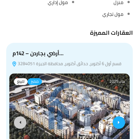
منزل
مول إداري
مول تجاري
العقارات المميزة
أرضي بجاردن – 142م…
قسم أول 6 أكتوبر، حدائق أكتوبر، محافظة الجيزة 3284051
E
بناء 2025
مميز
للبيع