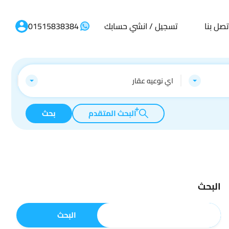
تصل بنا
تسجيل / انشي حسابك
01515838384
اي نوعيه عقار
البحث المتقدم
بحث
البحث
البحث