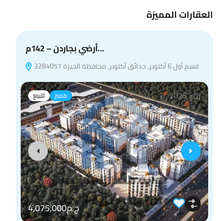
العقارات المميزة
أرضي بجاردن – 142م…
قسم أول 6 أكتوبر، حدائق أكتوبر، محافظة الجيزة 3284051
بناء 2025
مميز
للبيع
ج.م4,075,000