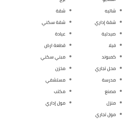
شاليه
شقة
شقة إداري
شقة سكني
صيدلية
عيادة
فيلا
قطعة ارض
كمبوند
مبني سكني
محل تجاري
مخزن
مدرسة
مستشفي
مصنع
مكتب
منزل
مول إداري
مول تجاري