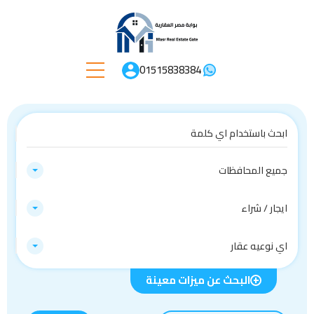
01515838384
جميع المحافظات
ايجار / شراء
اي نوعيه عقار
البحث عن ميزات معينة