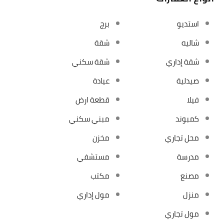
استديو
برج
شاليه
شقة
شقة إداري
شقة سكني
صيدلية
عيادة
فيلا
قطعة ارض
كمبوند
مبني سكني
محل تجاري
مخزن
مدرسة
مستشفي
مصنع
مكتب
منزل
مول إداري
مول تجاري