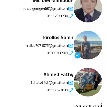
Michael Mamdouh
michaelgeorge468@gmail.com
01117971730
kirollos Samir
kirollos7071075@gmail.com
01003508969
Ahmed Fathy
fahatet1st@gmail.com
01554343639
أنواع العقارات