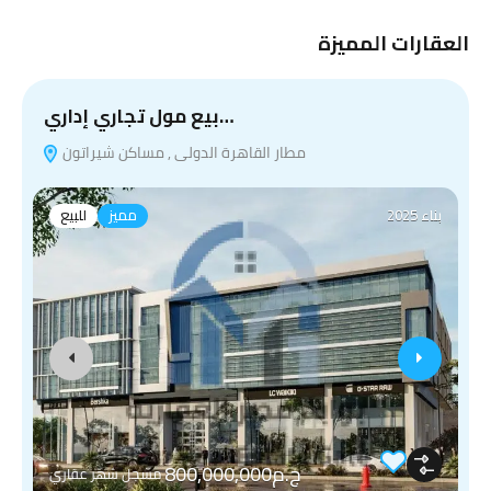
العقارات المميزة
بيع مول تجاري إداري…
مطار القاهرة الدولى , مساكن شيراتون
بناء 2025
مميز
للبيع
ج.م800,000,000
مسجل شهر عقاري