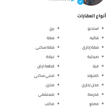
أنواع العقارات
استديو
برج
شاليه
شقة
شقة إداري
شقة سكني
صيدلية
عيادة
فيلا
قطعة ارض
كمبوند
مبني سكني
محل تجاري
مخزن
مدرسة
مستشفي
مصنع
مكتب