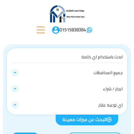
01515838384
جميع المحافظات
ايجار / شراء
اي نوعيه عقار
البحث عن ميزات معينة