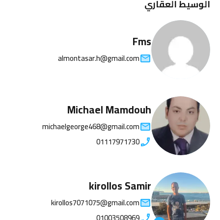
الوسيط العقاري
Fms
almontasar.h@gmail.com
Michael Mamdouh
michaelgeorge468@gmail.com
01117971730
kirollos Samir
kirollos7071075@gmail.com
01003508969