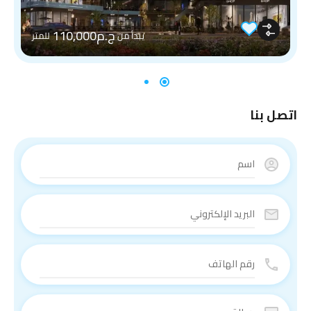
ج.م110,000
يبدأ من
للمتر
اتصل بنا