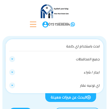
01515838384
جميع المحافظات
ايجار / شراء
اي نوعيه عقار
البحث عن ميزات معينة