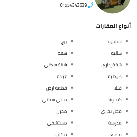
01554343639
أنواع العقارات
استديو
برج
شاليه
شقة
شقة إداري
شقة سكني
صيدلية
عيادة
فيلا
قطعة ارض
كمبوند
مبني سكني
محل تجاري
مخزن
مدرسة
مستشفي
مصنع
مكتب