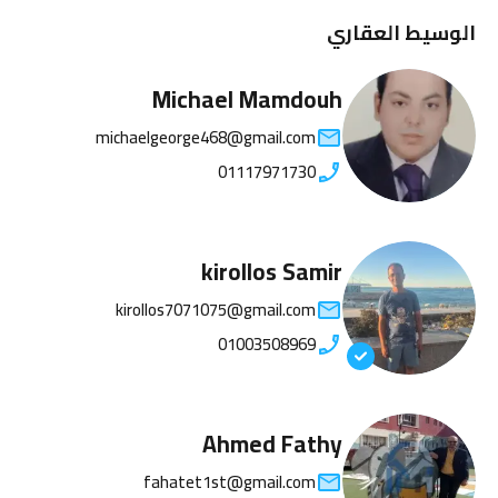
الوسيط العقاري
Michael Mamdouh
michaelgeorge468@gmail.com
01117971730
kirollos Samir
kirollos7071075@gmail.com
01003508969
Ahmed Fathy
fahatet1st@gmail.com