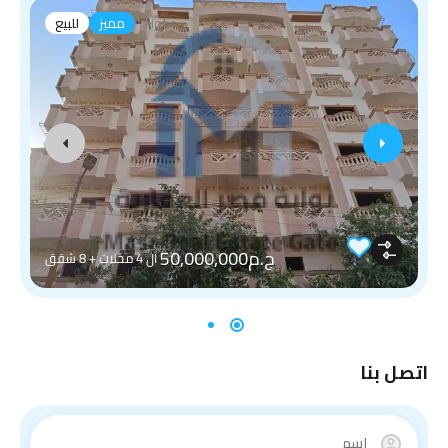
Hot
مميز
للبيع
ج.م50,000,000
ال 4 محلات + 8 شقق
اتصل بنا