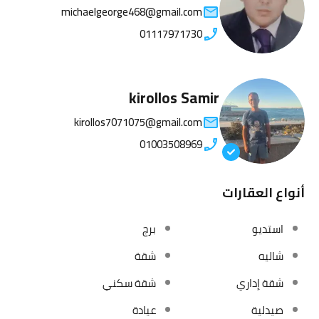
michaelgeorge468@gmail.com
01117971730
kirollos Samir
kirollos7071075@gmail.com
01003508969
أنواع العقارات
استديو
برج
شاليه
شقة
شقة إداري
شقة سكني
صيدلية
عيادة