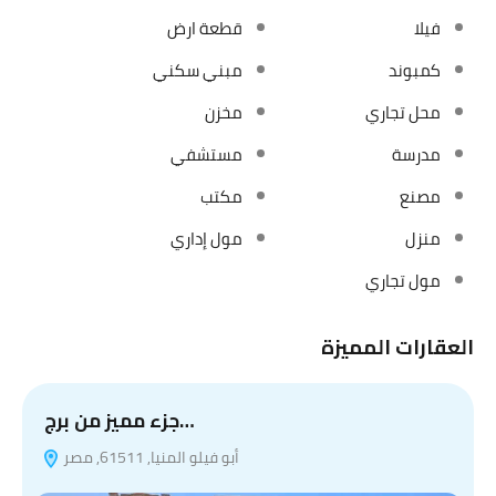
فيلا
قطعة ارض
كمبوند
مبني سكني
محل تجاري
مخزن
مدرسة
مستشفي
مصنع
مكتب
منزل
مول إداري
مول تجاري
العقارات المميزة
جزء مميز من برج…
أبو فيلو المنيا, 61511, مصر