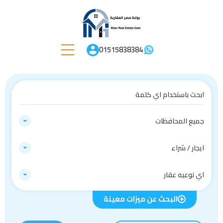
01515838384
جميع المحافظات
ايجار / شراء
اي نوعيه عقار
البحث عن ميزات معينة