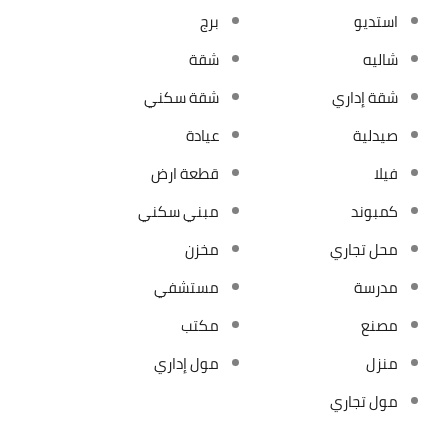
استديو
برج
شاليه
شقة
شقة إداري
شقة سكني
صيدلية
عيادة
فيلا
قطعة ارض
كمبوند
مبني سكني
محل تجاري
مخزن
مدرسة
مستشفي
مصنع
مكتب
منزل
مول إداري
مول تجاري