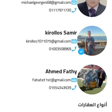
michaelgeorge468@gmail.com
01117971730
kirollos Samir
kirollos7071075@gmail.com
01003508969
Ahmed Fathy
fahatet1st@gmail.com
01554343639
أنواع العقارات