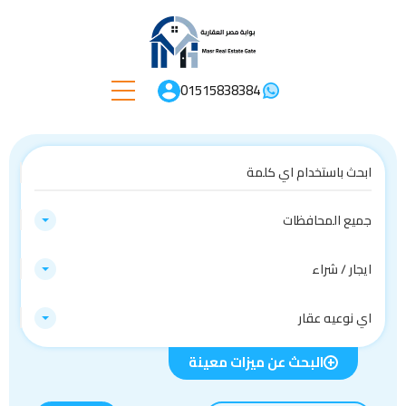
01515838384
جميع المحافظات
ايجار / شراء
اي نوعيه عقار
البحث عن ميزات معينة