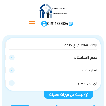
01515838384
جميع المحافظات
ايجار / شراء
اي نوعيه عقار
البحث عن ميزات معينة