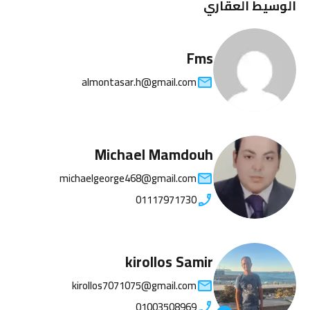
الوسيط العقاري
Fms
almontasar.h@gmail.com
Michael Mamdouh
michaelgeorge468@gmail.com
01117971730
kirollos Samir
kirollos7071075@gmail.com
01003508969