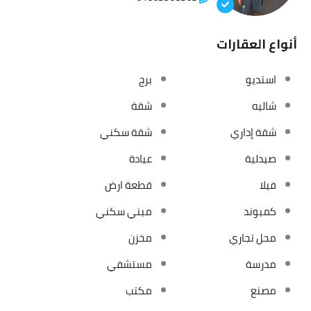
أنواع العقارات
استديو
برج
شاليه
شقة
شقة إداري
شقة سكني
صيدلية
عيادة
فيلا
قطعة ارض
كمبوند
مبني سكني
محل تجاري
مخزن
مدرسة
مستشفي
مصنع
مكتب