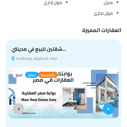
منزل
مول إداري
مول تجاري
العقارات المميزة
شقتين للبيع في مدينتي…
madinaty, alqahirat, misr
بالتقسيط
مميز
للبيع