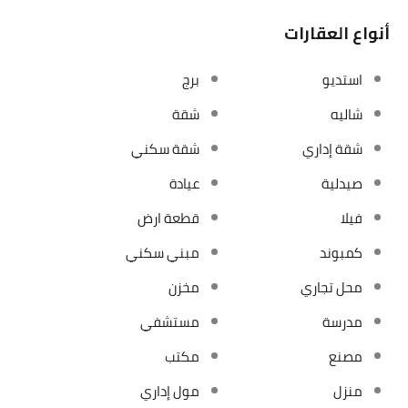
أنواع العقارات
استديو
برج
شاليه
شقة
شقة إداري
شقة سكني
صيدلية
عيادة
فيلا
قطعة ارض
كمبوند
مبني سكني
محل تجاري
مخزن
مدرسة
مستشفي
مصنع
مكتب
منزل
مول إداري