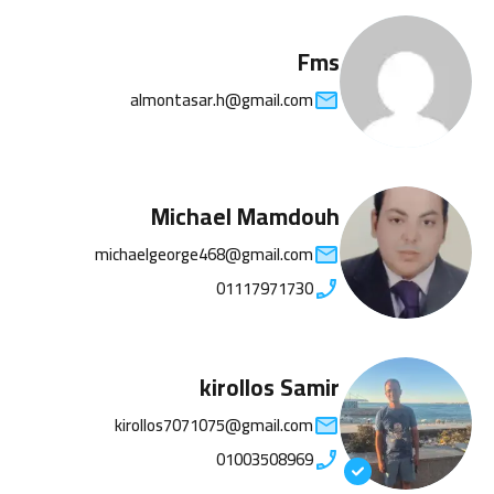
Fms
almontasar.h@gmail.com
Michael Mamdouh
michaelgeorge468@gmail.com
01117971730
kirollos Samir
kirollos7071075@gmail.com
01003508969