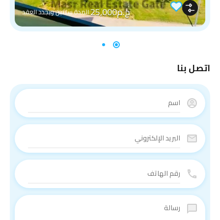
ج.م25,000
المدة سنتين ويجدد العقد
اتصل بنا