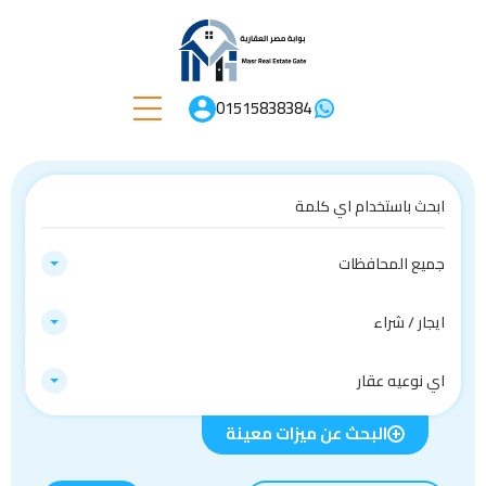
01515838384
جميع المحافظات
ايجار / شراء
اي نوعيه عقار
البحث عن ميزات معينة